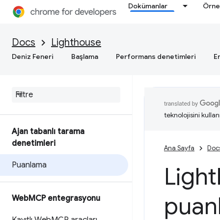
Dokümanlar
Örne
Docs
Lighthouse
Deniz Feneri
Başlama
Performans denetimleri
Er
teknolojisini kullan
Ajan tabanlı tarama
denetimleri
Ana Sayfa
Doc
Puanlama
Light
puan
Web
MCP entegrasyonu