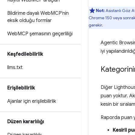
Kayıtlı Web
MCP araçları
Not:
Asistanlı Göz A
Bildirime dayalı Web
MCP'nin
Chrome 150 veya sonraki
eksik olduğu formlar
gerekir.
Web
MCP şemasının geçerliliği
Agentic Browsing
iyi yapılandırıldı
Keşfedilebilirlik
llms
.
txt
Kategorini
Diğer Lighthouse
Erişilebilirlik
puan yoktur. Ak
Ajanlar için erişilebilirlik
kesin bir sırala
Raporda puan ye
Düzen kararlılığı
Kesirli pu