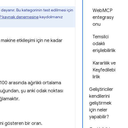
ayanır. Bu kategorinin test edilmesi için
WebMCP
 kaynak denemesine
kaydolmanız
entegrasy
onu
Temsilci
 makine etkileşimi için ne kadar
odaklı
erişilebilirlik
Kararlılık ve
Keşfedilebi
lirlik
100 arasında ağırlıklı ortalama
Geliştiriciler
duğundan, şu anki odak noktası
kendilerini
ğlamaktır.
geliştirmek
için neler
yapabilir?
ini gösteren bir oran.