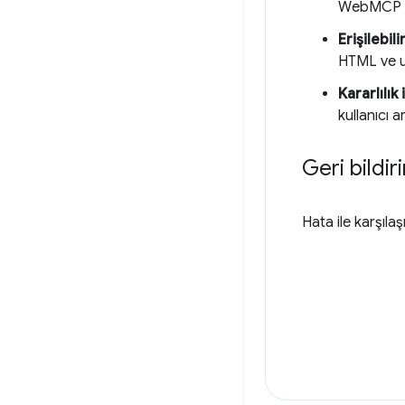
WebMCP AP
Erişilebil
HTML ve u
Kararlılık
kullanıcı 
Geri bildir
Hata ile karşıla