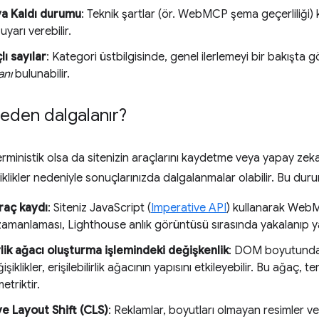
a Kaldı durumu
: Teknik şartlar (ör. WebMCP şema geçerliliği) 
yarı verebilir.
lı sayılar
: Kategori üstbilgisinde, genel ilerlemeyi bir bakışta
anı
bulunabilir.
eden dalgalanır?
rministik olsa da sitenizin araçlarını kaydetme veya yapay zeka
iklikler nedeniyle sonuçlarınızda dalgalanmalar olabilir. Bu dur
raç kaydı
: Siteniz JavaScript (
Imperative API
) kullanarak WebM
 zamanlaması, Lighthouse anlık görüntüsü sırasında yakalanıp yak
irlik ağacı oluşturma işlemindeki değişkenlik
: DOM boyutunda 
şiklikler, erişilebilirlik ağacının yapısını etkileyebilir. Bu ağaç, t
etriktir.
e Layout Shift (CLS)
: Reklamlar, boyutları olmayan resimler vey