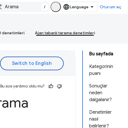
/
Oturum aç
 denetimleri
Ajan tabanlı tarama denetimleri
Bu sayfada
Kategorinin
puanı
Sonuçlar
Bu size yardımcı oldu mu?
neden
arama
dalgalanır?
Denetimler
nasıl
belirlenir?