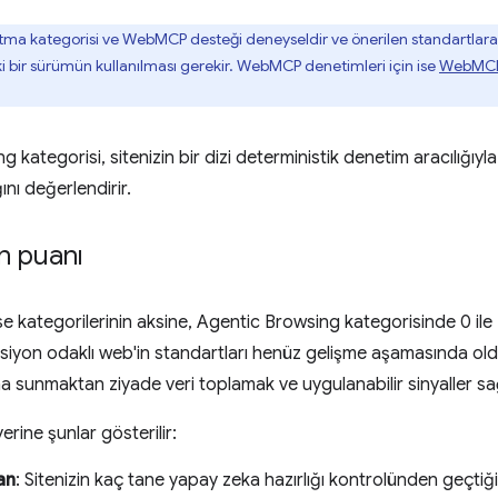
tma kategorisi ve WebMCP desteği deneyseldir ve önerilen standartlara d
 bir sürümün kullanılması gerekir. WebMCP denetimleri için ise
WebMCP
 kategorisi, sitenizin bir dizi deterministik denetim aracılığıyla
ğını değerlendirir.
n puanı
 kategorilerinin aksine, Agentic Browsing kategorisinde 0 ile 
siyon odaklı web'in standartları henüz gelişme aşamasında ol
ma sunmaktan ziyade veri toplamak ve uygulanabilir sinyaller sa
rine şunlar gösterilir:
an
: Sitenizin kaç tane yapay zeka hazırlığı kontrolünden geçtiğ