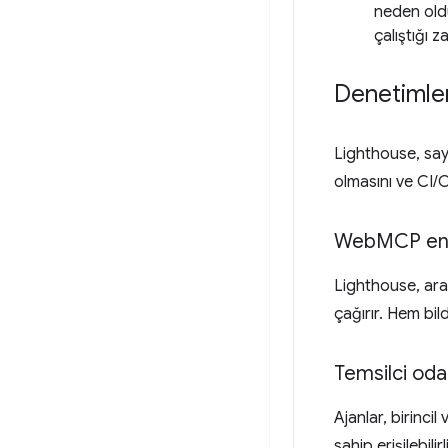
neden oldu
çalıştığı 
Denetimler 
Lighthouse, sayf
olmasını ve CI/
Web
MCP en
Lighthouse, araç
çağırır. Hem bil
Temsilci odakl
Ajanlar, birincil
sahip erişilebilir