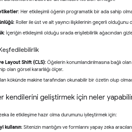
etiketler
: Her etkileşimli öğenin programatik bir ada sahip olm
ünlüğü
: Roller ile üst ve alt yayıncı ilişkilerinin geçerli olduğun
ük
: İçeriğin etkileşimli olduğu sırada erişilebilirlik ağacından g
Keşfedilebilirlik
e Layout Shift (CLS)
: Öğelerin konumlandırılmasına bağlı olan a
p olan görsel kararlılığı ölçer.
Alan kökünde makine tarafından okunabilir bir özetin olup olmad
ler kendilerini geliştirmek için neler yapabili
zeka ile etkileşime hazır olma durumunu iyileştirmek için:
 kullanın
: Sitenizin mantığını ve formlarını yapay zeka aracıla