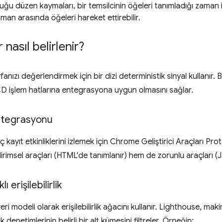
ğu düzen kaymaları, bir temsilcinin öğeleri tanımladığı zaman 
zaman arasında öğeleri hareket ettirebilir.
nasıl belirlenir?
anızı değerlendirmek için bir dizi deterministik sinyal kullanır. B
CD işlem hatlarına entegrasyona uygun olmasını sağlar.
tegrasyonu
 kayıt etkinliklerini izlemek için Chrome Geliştirici Araçları P
dirimsel araçları (HTML'de tanımlanır) hem de zorunlu araçları (J
ı erişilebilirlik
 veri modeli olarak erişilebilirlik ağacını kullanır. Lighthouse, mak
lik denetimlerinin belirli bir alt kümesini filtreler. Örneğin: