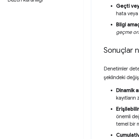
Düzen kararlılığı
Geçti vey
hata veya u
Bilgi amaç
geçme or
Sonuçlar n
Denetimler dete
şeklindeki değiş
Dinamik a
kayıtların
Erişilebil
önemli deği
temel bir m
Cumulativ