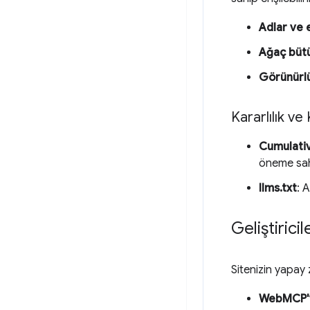
Adlar ve 
Ağaç büt
Görünürl
Kararlılık ve 
Cumulativ
öneme sahi
llms.txt
: 
Geliştirici
Sitenizin yapay 
WebMCP'yi