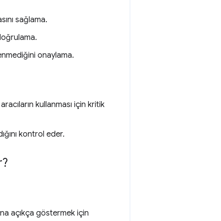
asını sağlama.
u doğrulama.
izlenmediğini onaylama.
racıların kullanması için kritik
ığını kontrol eder.
r?
rına açıkça göstermek için