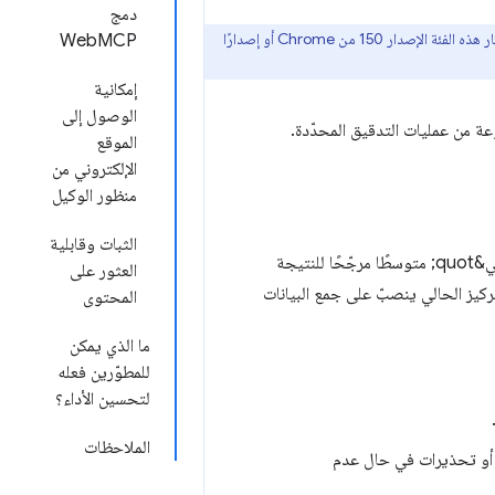
دمج
إنّ فئة "التصفّح المستند إلى وكيل" وتوافق WebMCP تجريبيان ويستندان إلى معايير مقترَحة. يتطلّب اختبار هذه الفئة الإصدار 150 من Chrome أو إصدارًا
WebMCP
إمكانية
الوصول إلى
ة من عمليات التدقيق المحدّدة.
الموقع
الإلكتروني من
منظور الوكيل
الثبات وقابلية
على عكس فئات Lighthouse الأخرى، لا تتضمّن فئة &quot;التصفّح المستند إلى الذكاء الاصطناعي&quot; متوسطًا مرجّحًا للنتيجة
العثور على
فإنّ التركيز الحالي ينصبّ على جمع البيانات
المحتوى
ما الذي يمكن
للمطوّرين فعله
لتحسين الأداء؟
الملاحظات
 أو تحذيرات في حال عدم