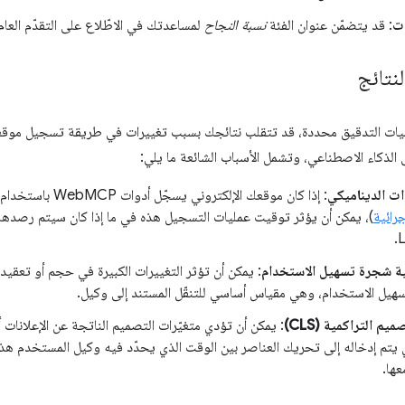
ات
: قد يتضمّن عنوان الفئة
نسبة النجاح
لمساعدتك في الاطّلاع على التقدّم العام
لنتائج
مليات التدقيق محددة، قد تتقلب نتائجك بسبب تغييرات في طريقة تسجيل موقعك 
 الذكاء الاصطناعي، وتشمل الأسباب الشائعة ما يلي:
ت الديناميكي
: إذا كان موقعك الإلكتروني يسجّل أدوات WebMCP باستخدام JavaScript (
جرائية
)، يمكن أن يؤثر توقيت عمليات التسجيل هذه في ما إذا كان سيتم رصدها أ
L
نية شجرة تسهيل الاستخدام
هيل الاستخدام، وهي مقياس أساسي للتنقّل المستند إلى وكيل.
يم التراكمية (CLS)
: يمكن أن تؤدي متغيّرات التصميم الناتجة عن الإعلانات أو 
 يتم إدخاله إلى تحريك العناصر بين الوقت الذي يحدّد فيه وكيل المستخدم هذ
عها.