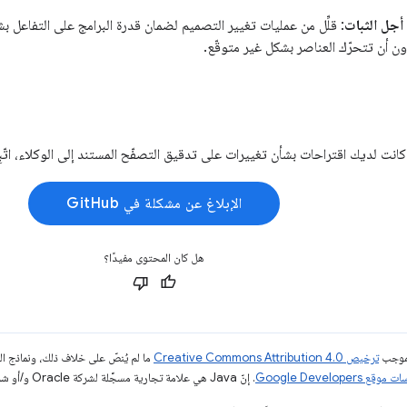
أجل الثبات
: قلِّل من عمليات تغيير التصميم لضمان قدرة البرامج على التفاعل
ن أن تتحرّك العناصر بشكل غير متوقّع.
انت لديك اقتراحات بشأن تغييرات على تدقيق التصفّح المستند إلى الوكلاء، اتّبِ
الإبلاغ عن مشكلة في GitHub
هل كان المحتوى مفيدًا؟
بموجب
ترخيص Creative Commons Attribution 4.0‏
ما لم يُنصّ على خلاف ذلك، ونماذج 
قع Google Developers‏
. إنّ Java هي علامة تجارية مسجَّلة لشركة Oracle و/أو شركائها التابعين.