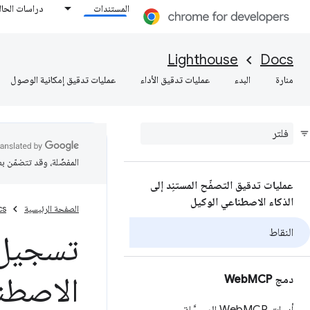
المستندات
دراسات الحال
Lighthouse
Docs
منارة
البدء
عمليات تدقيق الأداء
عمليات تدقيق إمكانية الوصول
المفضّلة، وقد تتضمّن ب
عمليات تدقيق التصفّح المستنِد إلى
الذكاء الاصطناعي الوكيل
الصفحة الرئيسية
cs
النقاط
تسجيل ن
الاصطناعي
دمج Web
MCP