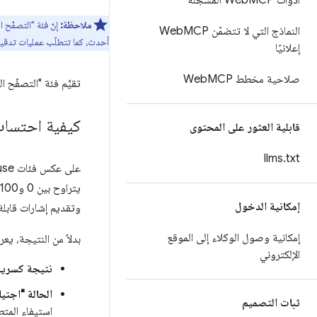
أدوات Web
MCP المسجَّلة
ملاحظة:
النماذج التي لا تتضمّن Web
MCP
أحدث، كما تتطلّب عمليات تدقيق WebMCP التسجيل
إعلانيًا
صلاحية مخطط Web
MCP
تقيِّم فئة "التصفّح
كيفية احتساب
قابلية العثور على المحتوى
llms
.
txt
إمكانية الدخول
وتقديم إشارات قابلة 
إمكانية وصول الوكلاء إلى الموقع
بدلاً من النتيجة، يع
الإلكتروني
نتيجة كسرية
الحالة "اجتيا
ثبات التصميم
استيفاء المتطل