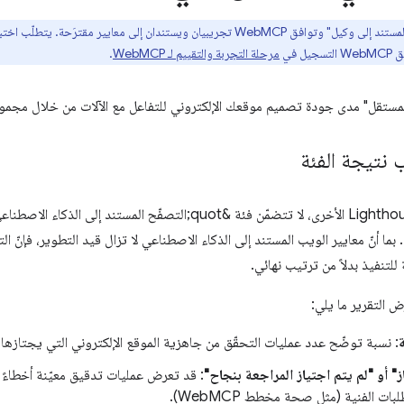
 في
مرحلة التجربة والتقييم لـ WebMCP
.
 المستقل" مدى جودة تصميم موقعك الإلكتروني للتفاعل مع الآلات من خلال مجموع
 نتيجة الفئة
يتراوح بين 0 و100. بما أنّ معايير الويب المستند إلى الذكاء الاصطناعي لا تزال قيد التطوير، 
للتنفيذ بدلاً من ترتيب نهائي.
رض التقرير ما يلي:
: نسبة توضّح عدد عمليات التحقّق من جاهزية الموقع الإلكتروني التي يجتازها.
ز" أو "لم يتم اجتياز المراجعة بنجاح"
: قد تعرض عمليات تدقيق معيّنة أخطاءً
بات الفنية (مثل صحة مخطط WebMCP).