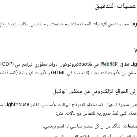
عمليات التدقيق
تستخدم Lighthouse مجموعة من الإشارات المحدّدة لتقييم صفحتك، ما يضمن إمكانية إعادة
WebMCP
 التعريفية (المحدّدة في HTML) والأدوات الإجرائية (المحدّدة في JS).
لى الموقع الإلكتروني من منظور الوكيل
تعتمد الب
ام التي تُعدّ ضرورية للتفاعل مع الآلات، مثل:
صنيفات
: التأكّد من أنّ كل عنصر تفاعلي له اسم برمجي.