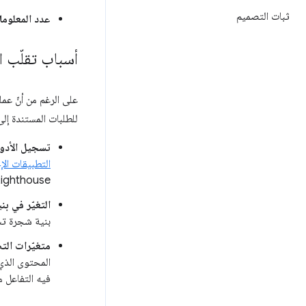
ثبات التصميم
عدد المعلوم
أسباب تقلّب ا
على الرغم من أنّ ع
للطلبات المستندة إلى
تسجيل الأدوا
التطبيقات الإ
ighthouse.
التغيّر في ب
بنية شجرة تس
متغيّرات التصم
المحتوى الذي
فيه التفاعل م