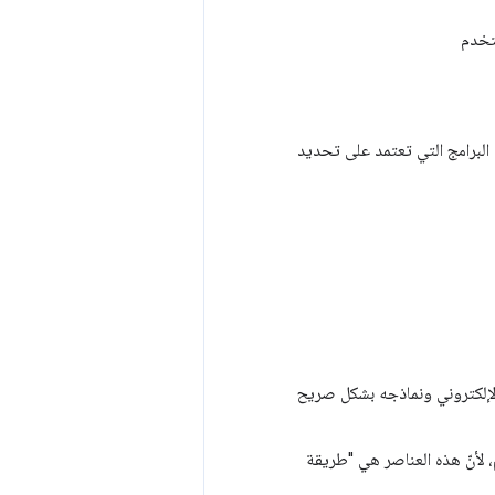
ستخدم
ى البرامج التي تعتمد على تحديد
Web لعرض منطق موقعك الإلكتروني ونماذجه بشكل صريح
 لترميز HTML الدلالي وتصنيف ARIA السليم، لأنّ هذه العناصر هي "طريقة