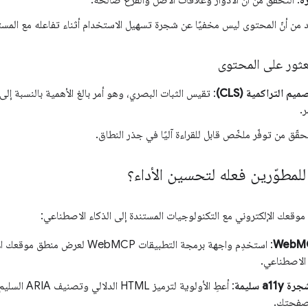
ة
: التحقّق من أنّ الأدوار وعلاقات الأصل والفرع صالحة.
كّد من أنّ المحتوى ليس مخفيًا عن شجرة تسهيل الاستخدام أثناء تفاعله مع الم
لعثور على المحتوى
يم التراكمية (CLS)
: تقيس الثبات البصري، وهو أمر بالغ الأهمية بالنسبة إل
.
حقّق من توفّر ملخّص قابل للقراءة آليًا في جذر النطاق.
للمطوّرين فعله لتحسين الأداء؟
قعك الإلكتروني مع التكنولوجيات المستندة إلى الذكاء الاصطناعي:
: استخدِم واجهة برمجة التطبيقات MCP
 الاصطناعي.
a1 سليمة
: أعطِ الأولوية
لصفحتك.