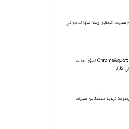
 إنتاج عمليات التدقيق وملاءمتها للدمج في
في &quot;بروتوكول أدوات مطوّري البرامج في Chrome&quot; (CDP) لتتبُّع أحداث
رامج الآلية على شجرة تسهيل الاستخدام كنموذج البيانات الأساسي. تفلتر Lighthouse مجموعة فرعية محدّدة من عمليات