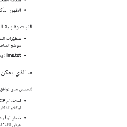
سلامة الشجر
الظهور
: التأ
الثبات وقابلية ا
متغيّرات التصم
موضع العناصر
llms.txt
: يت
ما الذي يمكن 
لتحسين مدى توافق مو
استخدام WebMCP
لوكلاء الذكاء
ضمان توفّر شجرة 1y
عرض الآلة" 