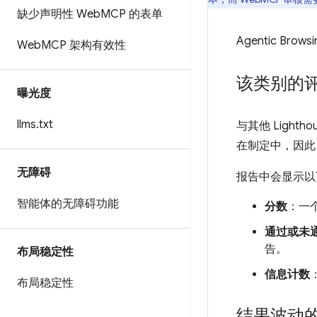
缺少声明性 Web
MCP 的表单
Agentic 
Web
MCP 架构有效性
该类别的
曝光度
llms
.
txt
与其他 Lighth
在制定中，因此
无障碍
报告中会显示以
智能体的无障碍功能
分数
：一
通过或未
告。
布局稳定性
信息计数
布局稳定性
结果波动