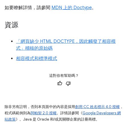
如要瞭解詳情，請參閱
MDN 上的 Doctype
。
資源
「網頁缺少 HTML DOCTYPE，因此觸發了相容模
式」稽核的原始碼
相容模式和標準模式
這對你有幫助嗎？
除非另有註明，否則本頁面中的內容是採用
創用 CC 姓名標示 4.0 授權
，
程式碼範例則為
阿帕契 2.0 授權
。詳情請參閱《
Google Developers 網
站政策
》。Java 是 Oracle 和/或其關聯企業的註冊商標。