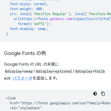
font-style
:
normal
;
font-weight
:
400
;
src
:
local
(
'Pacifico Regular'
),
local
(
'Pacifico-R
url
(
https
://
fonts
.
gstatic
.
com
/
s
/
pacifico
/
v12
/
FwZ
format
(
'woff2'
);
font-display
:
swap
;
}
Google Fonts の例
Google Fonts の URL の末尾に
&display=swap
/
&display=optional
/
&display=fallb
ack
パラメータ
を追加します。
<link

  href="https://fonts.googleapis.com/css?family=Robot
  rel="stylesheet"
