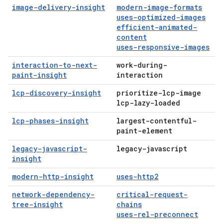
image-delivery-insight
modern-image-formats
uses-optimized-images
efficient-animated-
content
uses-responsive-images
interaction-to-next-
work-during-
paint-insight
interaction
lcp-discovery-insight
prioritize-lcp-image
lcp-lazy-loaded
lcp-phases-insight
largest-contentful-
paint-element
legacy-javascript-
legacy-javascript
insight
modern-http-insight
uses-http2
network-dependency-
critical-request-
tree-insight
chains
uses-rel-preconnect