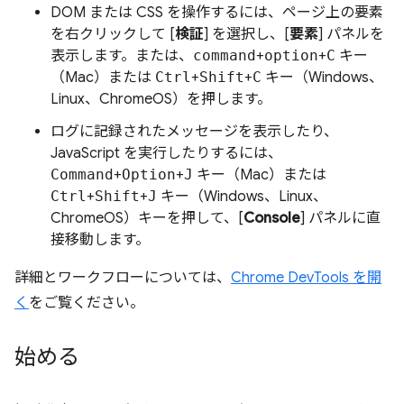
DOM または CSS を操作するには、ページ上の要素
を右クリックして [
検証
] を選択し、[
要素
] パネルを
表示します。または、
command
+
option
+
C
キー
（Mac）または
Ctrl
+
Shift
+
C
キー（Windows、
Linux、ChromeOS）を押します。
ログに記録されたメッセージを表示したり、
JavaScript を実行したりするには、
Command
+
Option
+
J
キー（Mac）または
Ctrl
+
Shift
+
J
キー（Windows、Linux、
ChromeOS）キーを押して、[
Console
] パネルに直
接移動します。
詳細とワークフローについては、
Chrome DevTools を開
く
をご覧ください。
始める