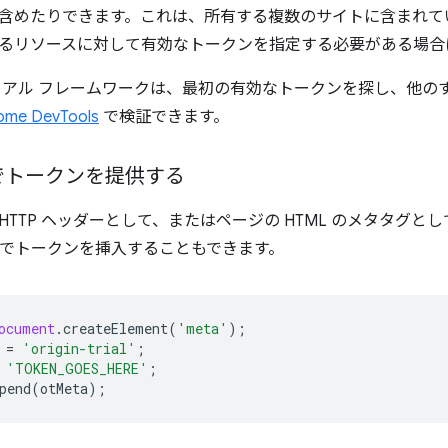
含めたりできます。これは、所有する複数のサイトに含まれて
るリソースに対して有効なトークンを指定する必要がある場合
イアル フレームワークは、最初の有効なトークンを探し、他の
ome DevTools
で検証できます。
でトークンを提供する
HTTP ヘッダーとして、またはページの HTML のメタタグ
ript でトークンを挿入することもできます。
ocument
.
createElement
(
'meta'
);
=
'origin-trial'
;
'TOKEN_GOES_HERE'
;
pend
(
otMeta
);