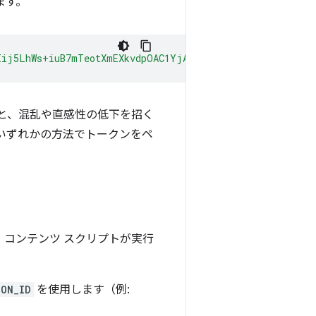
ます。
Iij5LhWs+iuB7mTeotXmEXkvdpOAC1YjAgAAAG97Im9yaWdpbiI6ImN
と、混乱や直感性の低下を招く
いずれかの方法でトークンをペ
、コンテンツ スクリプトが実行
ION_ID
を使用します（例: