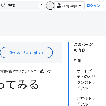
/
ログイン
このページ
の内容
対象
サードパー
情報は役に立ちましたか？
ティのオリ
ってみる
ジンのトラ
イアル
非推奨トラ
イアル