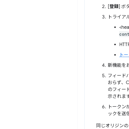
[
登録
] 
トライア
<h
con
HT
トー
新機能を
フィード
おらず、
のフィー
示されま
トークン
ックを送
同じオリジンの