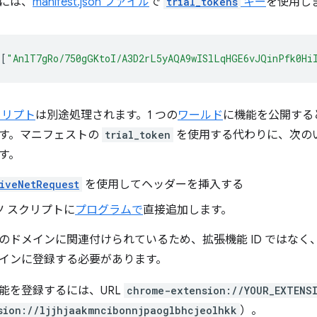
には、
manifest.json ファイル
で
trial_tokens
キー
を使用し
[
"AnlT7gRo/750gGKtoI/A3D2rL5yAQA9wISlLqHGE6vJQinPfk0Hi
クリプト
は別途処理されます。1 つの
ワールド
に機能を公開する
す。マニフェストの
trial_token
を使用する代わりに、次の
す。
iveNetRequest
を使用してヘッダーを挿入する
ツ スクリプトに
プログラムで
直接追加します。
のドメインに関連付けられているため、拡張機能 ID ではなく
インに登録する必要があります。
能を登録するには、URL
chrome-extension://YOUR_EXTENS
sion://ljjhjaakmncibonnjpaoglbhcjeolhkk
）。