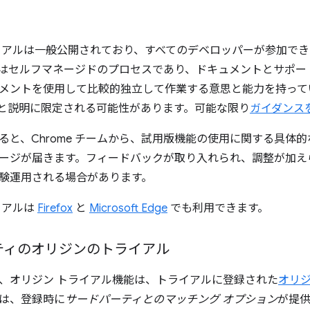
イアルは一般公開されており、すべてのデベロッパーが参加で
はセルフマネージドのプロセスであり、ドキュメントとサポー
メントを使用して比較的独立して作業する意思と能力を持って
仕様と説明に限定される可能性があります。可能な限り
ガイダンス
ると、Chrome チームから、試用版機能の使用に関する具体
ージが届きます。フィードバックが取り入れられ、調整が加え
験運用される場合があります。
イアルは
Firefox
と
Microsoft Edge
でも利用できます。
ティのオリジンのトライアル
、オリジン トライアル機能は、トライアルに登録された
オリ
は、登録時に
サードパーティとのマッチング オプション
が提