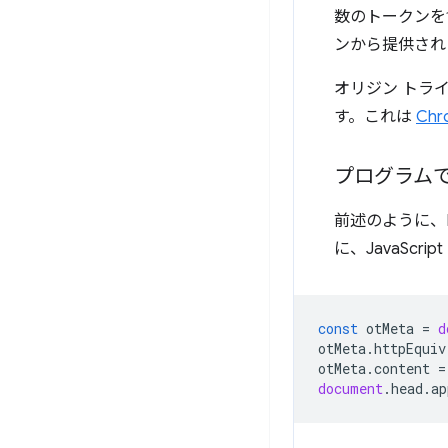
数のトークンを
ンから提供され
オリジン トラ
す。これは
Chr
プログラム
前述のように、
に、JavaSc
const
otMeta
=
d
otMeta
.
httpEquiv
otMeta
.
content
=
document
.
head
.
ap