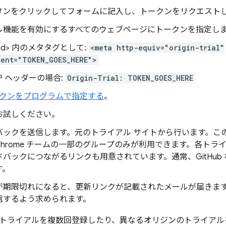
ボタンをクリックしてフォームに記入し、トークンをリクエスト
ル機能を有効にするすべてのウェブページにトークンを指定し
ead> 内のメタタグとして:
<meta http-equiv="origin-trial"
tent="TOKEN_GOES_HERE">
TP ヘッダーの場合:
Origin-Trial: TOKEN_GOES_HERE
クンをプログラムで指定する
。
お試しください。
バックを送信します。元のトライアル サイトから行います。こ
Chrome チームの一部のグループのみが利用できます。各トラ
ドバックにつながるリンクも用意されています。通常、GitHub
す。
が期限切れになると、更新リンクが記載されたメールが届きま
信するよう求められます。
トライアルを複数回登録したり、異なるオリジンのトライアル