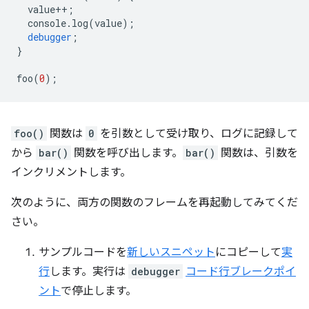
value
++
;
console
.
log
(
value
);
debugger
;
}
foo
(
0
);
foo()
関数は
0
を引数として受け取り、ログに記録して
から
bar()
関数を呼び出します。
bar()
関数は、引数を
インクリメントします。
次のように、両方の関数のフレームを再起動してみてくだ
さい。
サンプルコードを
新しいスニペット
にコピーして
実
行
します。実行は
debugger
コード行ブレークポイ
ント
で停止します。