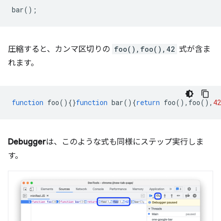
bar
();
圧縮すると、カンマ区切りの
foo(),foo(),42
式が含ま
れます。
function
foo
(){}
function
bar
(){
return
foo
(),
foo
(),
42
Debugger
は、このような式も同様にステップ実行しま
す。