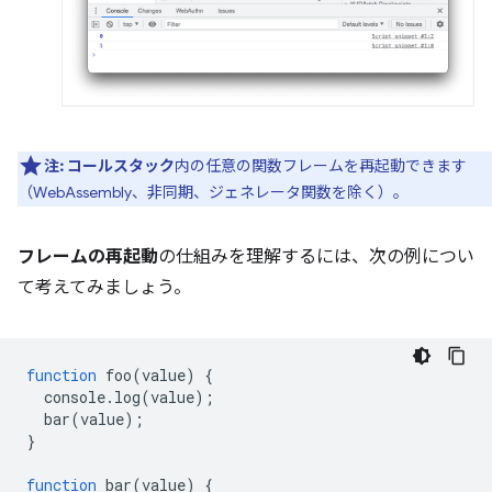
注:
コールスタック
内の任意の関数フレームを再起動できます
（WebAssembly、非同期、ジェネレータ関数を除く）。
フレームの再起動
の仕組みを理解するには、次の例につい
て考えてみましょう。
function
foo
(
value
)
{
console
.
log
(
value
);
bar
(
value
);
}
function
bar
(
value
)
{