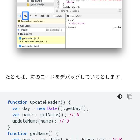
たとえば、次のコードをデバッグしているとします。
function
updateHeader
()
{
var
day
=
new
Date
().
getDay
();
var
name
=
getName
();
// A
updateName
(
name
);
// D
}
function
getName
()
{
var
name
=
app
.
first
+
' '
+
app
.
last
;
// B