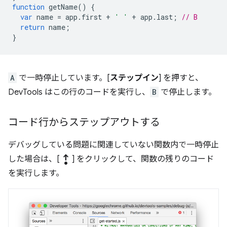
function
getName
()
{
var
name
=
app
.
first
+
' '
+
app
.
last
;
// B
return
name
;
}
A
で一時停止しています。[
ステップイン
] を押すと、
DevTools はこの行のコードを実行し、
B
で停止します。
コード行からステップアウトする
デバッグしている問題に関連していない関数内で一時停止
step_out
した場合は、[
] をクリックして、関数の残りのコード
を実行します。