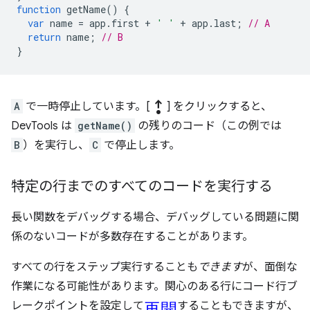
function
getName
()
{
var
name
=
app
.
first
+
' '
+
app
.
last
;
// A
return
name
;
// B
}
step_out
A
で一時停止しています。[
] をクリックすると、
DevTools は
getName()
の残りのコード（この例では
B
）を実行し、
C
で停止します。
特定の行までのすべてのコードを実行する
長い関数をデバッグする場合、デバッグしている問題に関
係のないコードが多数存在することがあります。
すべての行をステップ実行することも
できます
が、面倒な
作業になる可能性があります。関心のある行にコード行ブ
再開
レークポイントを設定して
することもできますが、