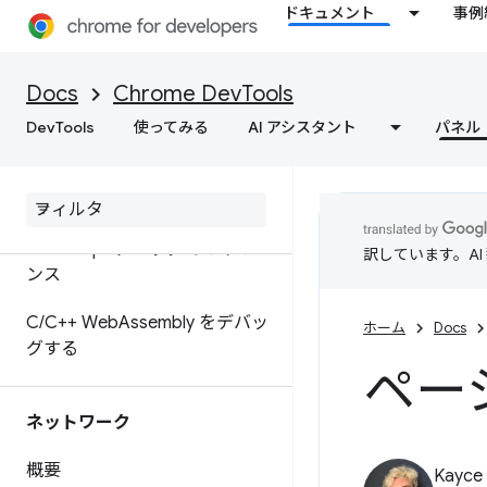
能
ドキュメント
事例
ソースファイルへの変更を保存
するようにワークスペースを設
Docs
Chrome DevTools
定する
DevTools
使ってみる
AI アシスタント
パネル
ウェブ コンテンツと HTTP レ
スポンス ヘッダーをローカル
でオーバーライドする
Java
Script デバッグ リファレ
訳しています。A
ンス
C
/
C++ Web
Assembly をデバッ
ホーム
Docs
グする
ペー
ネットワーク
概要
Kayce