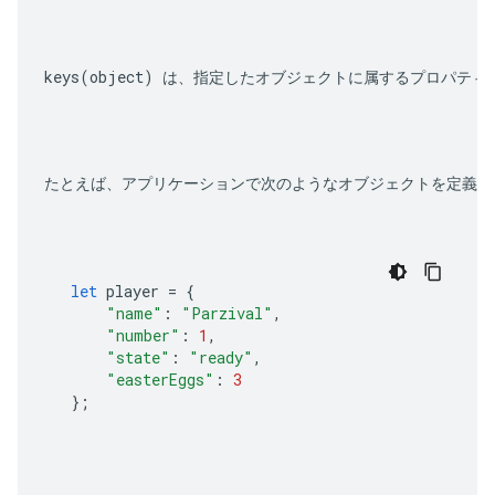
keys(object)
 は、指定したオブジェクトに属するプロパティ
たとえば、アプリケーションで次のようなオブジェクトを定義し
let
player
=
{
"name"
:
"Parzival"
,
"number"
:
1
,
"state"
:
"ready"
,
"easterEggs"
:
3
};