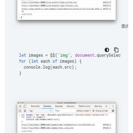
選択し
let
images
=
$$
(
'img'
,
document
.
querySelector
(
'
for
(
let
each
of
images
)
{
console
.
log
(
each
.
src
);
}