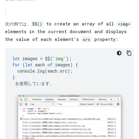
次の例では、
to create an array of all
$$()
<img>
elements in the current document and displays
the value of each element's
property:
src
let
images
=
$$
(
'img'
);
for
(
let
each
of
images
)
{
console
.
log
(
each
.
src
);
}
 を使用しています。