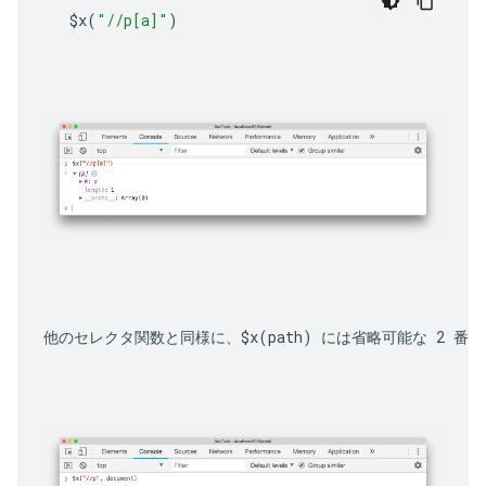
$x
(
"//p[a]"
)
他のセレクタ関数と同様に、
$x(path)
 には省略可能な 2 番