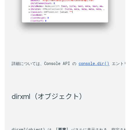
詳細については、Console API の 
console.dir()
 エントリ
dirxml（オブジェクト）
dirxml(object)
 は、[
要素
] パネルに表示される、指定され