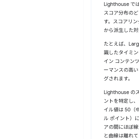
Lighthou
スコア分布のど
す。スコアリン
から派生した対
たとえば、Larg
識したタイミン
イン コンテン
ーマンスの高いサ
グされます。
Lighthous
ントを特定し、
イル値は 50（
ル ポイント）に
アの間にほぼ線
と曲線は離れて