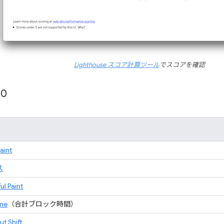
Lighthouse スコア計算ツール
でスコアを確認
10
Paint
ス
ul Paint
ime
（合計ブロック時間）
t Shift