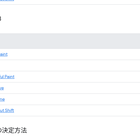
8
Paint
ul Paint
ve
ime
t Shift
の決定方法