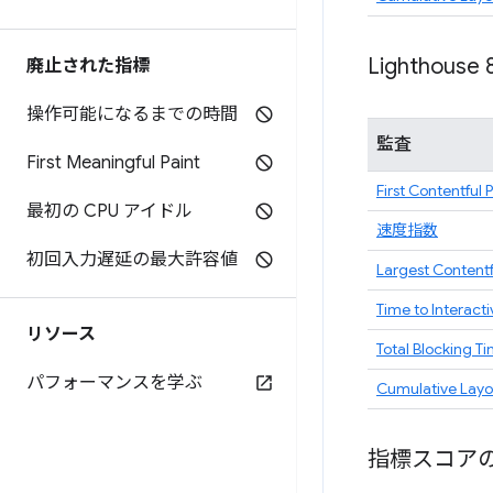
Lighthouse 
廃止された指標
操作可能になるまでの時間
監査
First Meaningful Paint
First Contentful 
最初の CPU アイドル
速度指数
初回入力遅延の最大許容値
Largest Contentf
Time to Interacti
リソース
Total Blocking T
パフォーマンスを学ぶ
Cumulative Layou
指標スコア