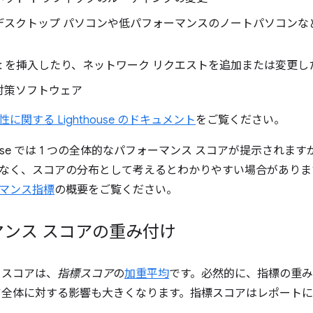
デスクトップ パソコンや低パフォーマンスのノートパソコンな
cript を挿入したり、ネットワーク リクエストを追加または変
対策ソフトウェア
性に関する Lighthouse のドキュメント
をご覧ください。
house では 1 つの全体的なパフォーマンス スコアが提示され
なく、スコアの分布として考えるとわかりやすい場合がありま
マンス指標
の概要をご覧ください。
マンス スコアの重み付け
 スコアは、
指標スコア
の
加重平均
です。必然的に、指標の重
ア全体に対する影響も大きくなります。指標スコアはレポート