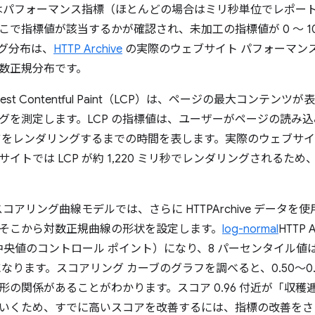
se ではパフォーマンス指標（ほとんどの場合はミリ秒単位でレポート）が
こで指標値が該当するかが確認され、未加工の指標値が 0 ～ 1
グ分布は、
HTTP Archive
の実際のウェブサイト パフォーマン
数正規分布です。
est Contentful Paint（LCP）は、ページの最大コンテ
グを測定します。LCP の指標値は、ユーザーがページの読み
ツをレンダリングするまでの時間を表します。実際のウェブサイ
イトでは LCP が約 1,220 ミリ秒でレンダリングされるため
e のスコアリング曲線モデルでは、さらに HTTPArchive データ
そこから対数正規曲線の形状を設定します。
log-normal
HTTP
中央値のコントロール ポイント）になり、8 パーセンタイル値は 
なります。スコアリング カーブのグラフを調べると、0.50～0
形の関係があることがわかります。スコア 0.96 付近が「収
いくため、すでに高いスコアを改善するには、指標の改善をさ