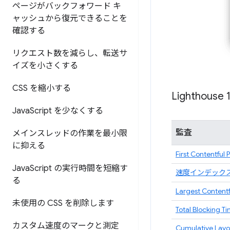
ページがバックフォワード キ
ャッシュから復元できることを
確認する
リクエスト数を減らし、転送サ
イズを小さくする
CSS を縮小する
Lighthouse 
Java
Script を少なくする
監査
メインスレッドの作業を最小限
に抑える
First Contentful 
Java
Script の実行時間を短縮す
速度インデック
る
Largest Contentf
未使用の CSS を削除します
Total Blocking T
カスタム速度のマークと測定
Cumulative Layou