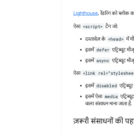
Lighthouse
, रेंडरिंग को ब्लॉक
ऐसा
<script>
टैग जो:
दस्तावेज़ के
<head>
में म
इसमें
defer
एट्रिब्यूट मौज
इसमें
async
एट्रिब्यूट मौज
ऐसा
<link rel="styleshee
इसमें
disabled
एट्रिब्यू
इसमें ऐसा
media
एट्रिब्य
वाला संसाधन माना जाता है.
ज़रूरी संसाधनों की पह