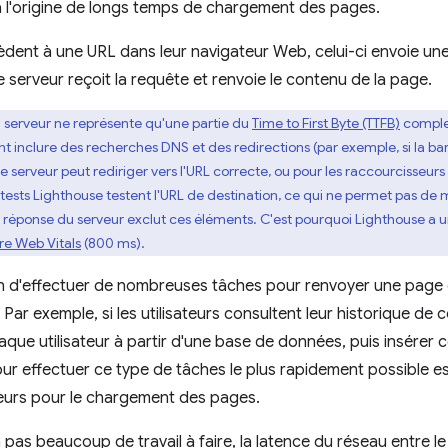
à l'origine de longs temps de chargement des pages.
cèdent à une URL dans leur navigateur Web, celui-ci envoie u
 serveur reçoit la requête et renvoie le contenu de la page.
 serveur ne représente qu'une partie du
Time to First Byte (TTFB)
complet
nt inclure des recherches DNS et des redirections (par exemple, si la ba
 serveur peut rediriger vers l'URL correcte, ou pour les raccourcisseurs
tests Lighthouse testent l'URL de destination, ce qui ne permet pas de
e réponse du serveur exclut ces éléments. C'est pourquoi Lighthouse a un
e Web Vitals
(800 ms).
in d'effectuer de nombreuses tâches pour renvoyer une page 
s. Par exemple, si les utilisateurs consultent leur historique d
aque utilisateur à partir d'une base de données, puis insérer
our effectuer ce type de tâches le plus rapidement possible e
teurs pour le chargement des pages.
pas beaucoup de travail à faire, la latence du réseau entre le 