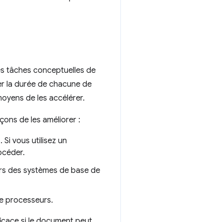
les tâches conceptuelles de
er la durée de chacune de
moyens de les accélérer.
çons de les améliorer :
Si vous utilisez un
océder.
ers des systèmes de base de
de processeurs.
ficace si le document peut