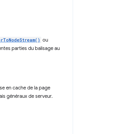
erToNodeStream()
ou
entes parties du balisage au
ise en cache de la page
frais généraux de serveur.