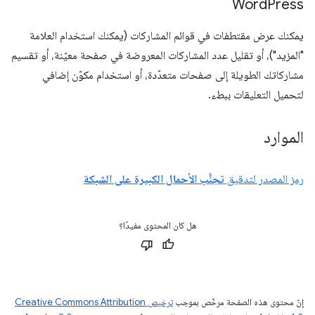
Word
Press
يمكنك عرض مقتطفات في قوائم المشاركات (يمكنك استخدام العلامة
"المزيد")، أو تقليل عدد المشاركات المعروضة في صفحة معيّنة، أو تقسيم
مشاركاتك الطويلة إلى صفحات متعدّدة، أو استخدام مكوّن إضافي
لتحميل التعليقات ببطء.
الموارد
رمز المصدر لتدقيق
تجنُّب الأحمال الكبيرة على الشبكة
هل كان المحتوى مفيدًا؟
إنّ محتوى هذه الصفحة مرخّص بموجب
ترخيص Creative Commons Attribution