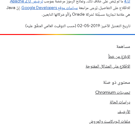
4.0‏
ما لم يُنصّ على خلاف ذلك، ونماذج الرموز مرخّصة بموجب
ترخيص Apache 2.0‏
.
للاطّلاع على التفاصيل، يُرجى مراجعة
سياسات موقع Google Developers‏
. إنّ Java
هي علامة تجارية مسجَّلة لشركة Oracle و/أو شركائها التابعين.
تاريخ التعديل الأخير: 2019-05-02 (حسب التوقيت العالمي المتفَّق عليه)
مساهمة
الإبلاغ عن خطأ
الاطّلاع على المشاكل المفتوحة
محتوى ذو صلة
تحديثات Chromium
دراسات الحالة
الأرشيف
ملفات البودكاست والعروض