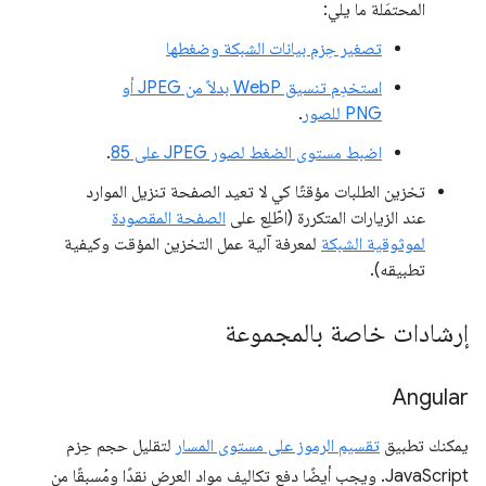
المحتمَلة ما يلي:
تصغير حِزم بيانات الشبكة وضغطها
استخدِم تنسيق WebP بدلاً من JPEG أو
PNG للصور
.
اضبط مستوى الضغط لصور JPEG على 85
.
تخزين الطلبات مؤقتًا كي لا تعيد الصفحة تنزيل الموارد
عند الزيارات المتكررة (اطّلِع على
الصفحة المقصودة
لموثوقية الشبكة
لمعرفة آلية عمل التخزين المؤقت وكيفية
تطبيقه).
إرشادات خاصة بالمجموعة
Angular
يمكنك تطبيق
تقسيم الرموز على مستوى المسار
لتقليل حجم حِزم
JavaScript. ويجب أيضًا دفع تكاليف مواد العرض نقدًا ومُسبقًا من