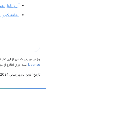
آن را قابل نص
اضافه کردن Push Notifications به یک برنامه وب
جز در مواردی که غیر از این ذک
License
است. برای اطلاع از جز
تاریخ آخرین به‌روزرسانی 2024-04-16 به‌وقت ساعت هماهنگ جهانی.
مشارکت
یک اشکال را ثبت کنید
مسائل باز را ببینید