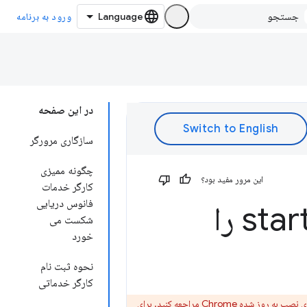
ورود به برنامه
در این صفحه
سازگاری مرورگر
چگونه ممیزی
این مرور مفید بود؟
کارگر خدمات
فانوس دریایی
url را
شکست می
خورد
نحوه ثبت نام
کارگر خدماتی
 نصب به روز شده Chrome
مراجعه کنید. برای