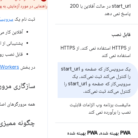
_
start
url در حالت آفلاین با 200
راهنمایی در مورد آزمایش، به
مست
پاسخ نمی دهد
ثبت نام یک
سرویسک
آفلاین کار می
قابل نصب
پشتیبانی از ا
از HTTPS استفاده نمی کند، از HTTPS
قابل نصب رو
استفاده نمی کند
در بخش
Service Workers و پست PI
یک سرویس‌کار که صفحه و start
url
_
را کنترل می‌کند ثبت نمی‌کند، یک
سرویس‌کار که صفحه و start
_
url را
سازگاری مرور
کنترل می‌کند ثبت نمی‌کند
.
همه مرورگرهای اصلی
مانیفست برنامه وب الزامات قابلیت
نصب را برآورده نمی کند
چگونه ممیزی
PWA بهینه شده، PWA بهینه شده