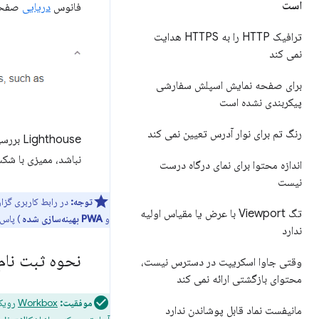
است
فانوس
دریایی
صفحات
ترافیک HTTP را به HTTPS هدایت
نمی کند
برای صفحه نمایش اسپلش سفارشی
پیکربندی نشده است
رنگ تم برای نوار آدرس تعیین نمی کند
Lighthouse بررسی می‌کند که آیا
نباشد، ممیزی با ش
اندازه محتوا برای نمای درگاه درست
نیست
توجه:
در رابط کاربری گزارش Lighthouse، نشان کامل PWA زمانی داده می‌شود که تمام ممیزی‌ها را در تمام 
تگ Viewport با عرض یا مقیاس اولیه
و
PWA بهینه‌سازی شده
) پاس 
ندارد
نحوه ثبت نام
وقتی جاوا اسکریپت در دسترس نیست،
محتوای بازگشتی ارائه نمی کند
موفقیت:
Workbox
رویکر
مانیفست نماد قابل پوشاندن ندارد