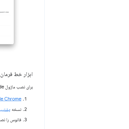
ابزار خط فرمان Node را نصب و اجرا کنی
برای نصب ماژول Node:
Google Chrome را ب
نسخه
پشتیبا
فانوس را نص