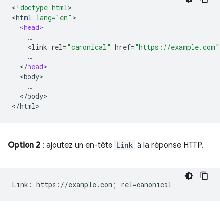
<
!doctype html
>

<
html
lang="en"
<
head
<
link
rel
=
"canonical"
href
=
"https://example.com"
<
/
head
<
body
<
/
body
>

<
/
html
Option 2
: ajoutez un en-tête
Link
à la réponse HTTP.