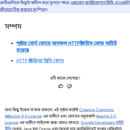
ত্রুটিগুলিকে কিছুটা জটিল করে তুলতে পারে৷
এক্সপ্রেস অ্যাপ্লিকেশনে স্নিকি 404গুলি
কীভাবে ঠিক করবেন তা
শিখুন।
সম্পদ
পৃষ্ঠার সোর্স কোডে অসফল HTTP স্ট্যাটাস কোড অডিট
হয়েছে
HTTP প্রতিক্রিয়া স্থিতি কোড
এটি কাজে লেগেছে?
অন্য কিছু উল্লেখ না করা থাকলে, এই পৃষ্ঠার কন্টেন্ট
Creative Commons
Attribution 4.0 License
-এর অধীনে এবং কোডের নমুনাগুলি
Apache 2.0
License
-এর অধীনে লাইসেন্স প্রাপ্ত। আরও জানতে,
Google Developers সাইট
নীতি
দেখুন। Java হল Oracle এবং/অথবা তার অ্যাফিলিয়েট সংস্থার রেজিস্টার্ড