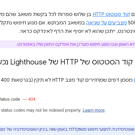
ם
קוד סטטוס HTTP
בן שלוש ספרות לכל בקשת משאב שהם מקבל
מצביעים על שגיאה
במשאב המבוקש. אם מנוע חיפוש נתקל 
נטרנט, ייתכן שהוא לא יוסיף את הדף לאינדקס כראוי.
יא האופן שבו מנוע חיפוש מעדכן את אינדקס התוכן שלו באינטרנט.
וס של HTTP של Lighthouse נכשלת
מסמן דפים שמחזירים קוד מצב HTTP לא תקין (בגרסאות 400 או 500):