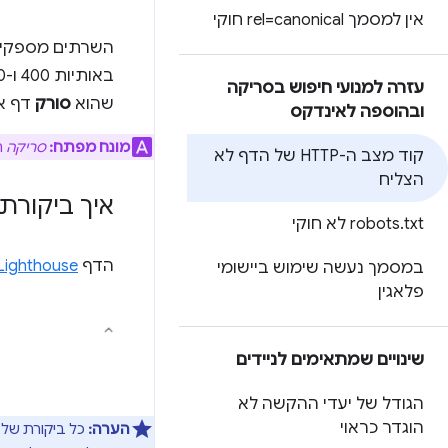
אין למסמך rel=canonical חוקי
השרתים מספקי
באותיות 400 ו-500
עזרה למנועי חיפוש בסריקה
שהוא
סורק
דף אי
ובהוספה לאינדקס
מונח מפתח:
סריקה
ה
קוד מצב ה-HTTP של הדף לא
הצליח
איך ביקורת קוד הסטט
txt לא חוקי
.
robots
הדף
Lighthouse
במסמך נעשה שימוש ביישומי
פלאגין
שינויים שמתאימים לניידים
הגודל של יעדי ההקשה לא
הוגדר כראוי
הערה: