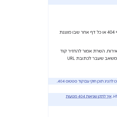
תחילה, ודאו שאתם רוצים שמנועי החיפוש יסרקו את הדף. דפים מסוימים, כמו דף 404 או כל דף אחר שבו מוצגת
שרת או ספק האירוח. השרת אמור להחזיר קוד
סטטוס במאה ה-200 לכל כתובות ה-URL תקינות, או קוד סטטוס ביחידות 300 למשאב שעבר לכתובת URL
להציג תוכן חוקי עם קוד סטטוס 404.
איך לתקן שגיאות 404 מטעות