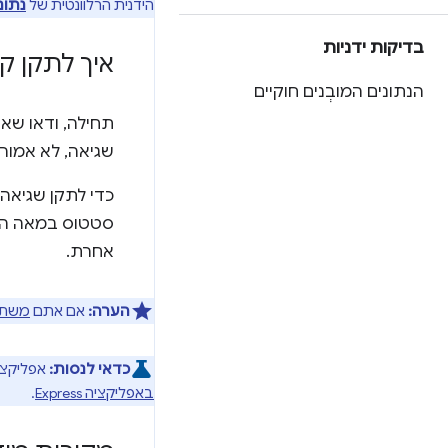
הידנית הרלוונטית של
נתוני
בדיקות ידניות
איך לתקן קוד מצב 
הנתונים המובְנים חוקיים
שגיאה, לא אמורי
אחרת.
הערה:
אם אתם
משתמשים ב-b Pages
כדאי לנסות:
אפליקציו
באפליקציה Express
.