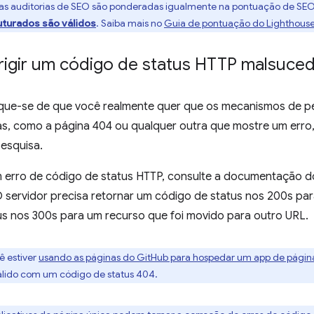
 as auditorias de SEO são ponderadas igualmente na pontuação de SEO 
turados são válidos
. Saiba mais no
Guia de pontuação do Lighthous
igir um código de status HTTP malsuce
fique-se de que você realmente quer que os mecanismos de pe
s, como a página 404 ou qualquer outra que mostre um erro,
pesquisa.
um erro de código de status HTTP, consulte a documentação d
servidor precisa retornar um código de status nos 200s par
us nos 300s para um recurso que foi movido para outro URL.
ê estiver
usando as páginas do GitHub para hospedar um app de págin
álido com um código de status 404.