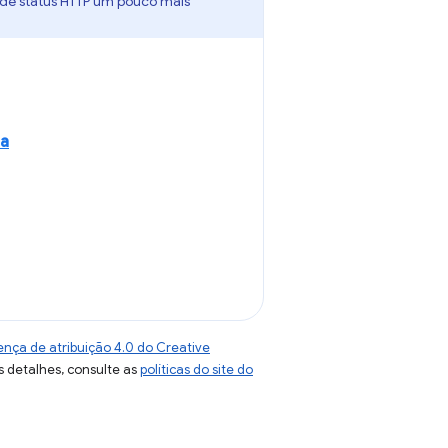
o de status HTTP um pouco mais
na
ença de atribuição 4.0 do Creative
s detalhes, consulte as
políticas do site do