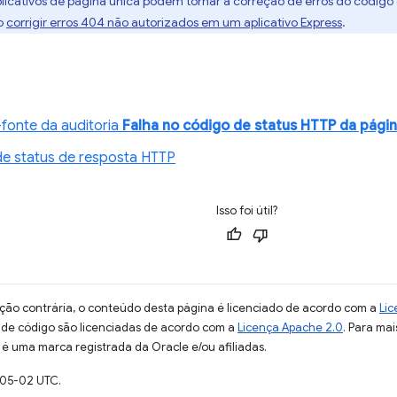
plicativos de página única podem tornar a correção de erros do códig
o
corrigir erros 404 não autorizados em um aplicativo Express
.
fonte da auditoria
Falha no código de status HTTP da pági
e status de resposta HTTP
Isso foi útil?
ção contrária, o conteúdo desta página é licenciado de acordo com a
Lic
s de código são licenciadas de acordo com a
Licença Apache 2.0
. Para mai
 é uma marca registrada da Oracle e/ou afiliadas.
-05-02 UTC.