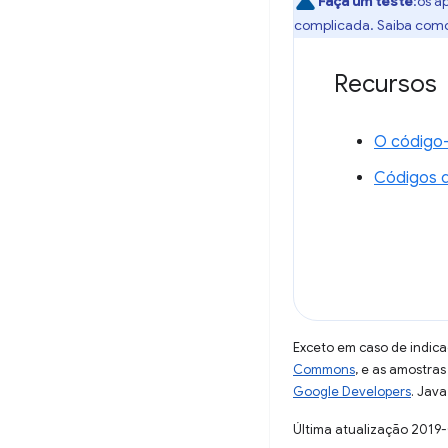
Faça um teste
:os a
complicada. Saiba com
Recursos
O código-
Códigos d
Exceto em caso de indica
Commons
, e as amostra
Google Developers
. Java
Última atualização 2019