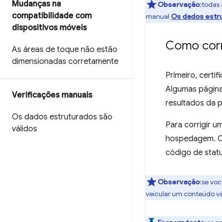
Mudanças na
Observação
:todas
compatibilidade com
manual
Os dados estru
dispositivos móveis
Como corr
As áreas de toque não estão
dimensionadas corretamente
Primeiro, certi
Algumas página
Verificações manuais
resultados da 
Os dados estruturados são
Para corrigir 
válidos
hospedagem. O 
código de stat
Observação
:se voc
veicular um conteúdo v