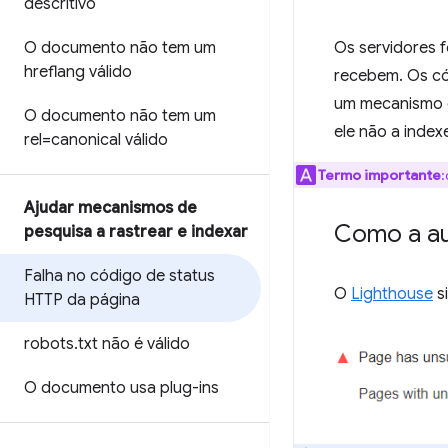
descritivo
O documento não tem um
Os servidores
hreflang válido
recebem. Os có
um mecanismo d
O documento não tem um
ele não a index
rel=canonical válido
Termo importante
Ajudar mecanismos de
Como a au
pesquisa a rastrear e indexar
Falha no código de status
O
Lighthouse
s
HTTP da página
robots
.
txt não é válido
O documento usa plug-ins