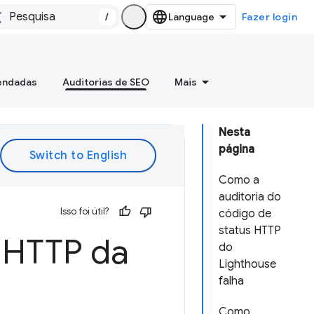
/
Fazer login
mendadas
Auditorias de SEO
Mais
Nesta
página
Como a
auditoria do
Isso foi útil?
código de
status HTTP
s HTTP da
do
Lighthouse
falha
Como