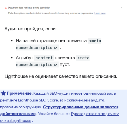
Аудит не пройден, если:
На вашей странице нет элемента
<meta
name=description>
.
Атрибут
content
элемента
<meta
name=description>
пуст.
Lighthouse не оценивает качество вашего описания.
Примечание.
Каждый SEO-аудит имеет одинаковый вес в
рейтинге Lighthouse SEO Score, за исключением аудита,
проводимого вручную.
Структурированные данные являются
действительными
. Узнайте больше в
Руководстве по подсчету
очков Lighthouse
.