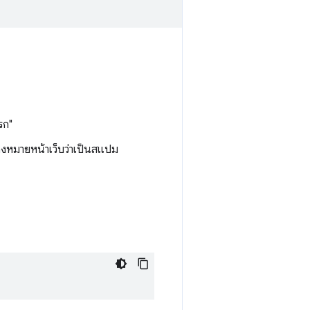
รก"
ื่องหมายหน้าเว็บว่าเป็นสแปม