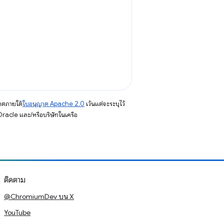
าตภายใต้
ใบอนุญาต Apache 2.0
เว้นแต่จะระบุไว้
racle และ/หรือบริษัทในเครือ
ติดตาม
@ChromiumDev บน X
YouTube