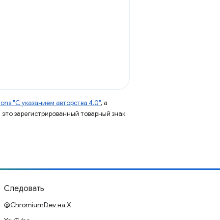
ns "С указанием авторства 4.0"
, а
 – это зарегистрированный товарный знак
Следовать
@ChromiumDev на X