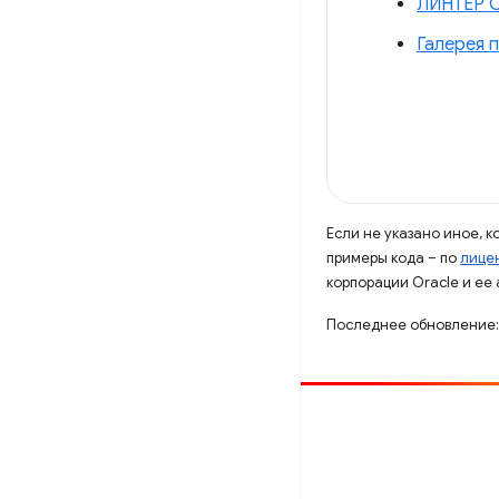
ЛИНТЕР С
Галерея 
Если не указано иное, 
примеры кода – по
лицен
корпорации Oracle и ее
Последнее обновление:
Способствовать
Сообщить об ошибке