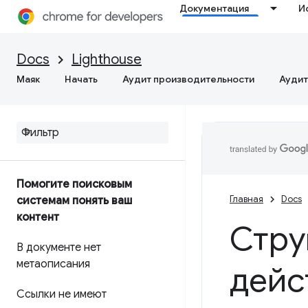
Документация
И
Docs
Lighthouse
Маяк
Начать
Аудит производительности
Аудит
Помогите поисковым
Главная
Docs
системам понять ваш
контент
Стру
В документе нет
метаописания
дейс
Ссылки не имеют