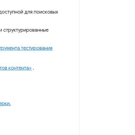
 доступной для поисковых
ши структурированные
трумента тестирования
тов контента»
.
ерки.