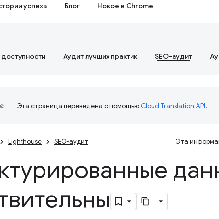
стории успеха
Блог
Новое в Chrome
 доступности
Аудит лучших практик
SEO-аудит
Ау
Эта страница переведена с помощью
Cloud Translation API
.
Lighthouse
SEO-аудит
Эта информац
ктурированные дан
твительны