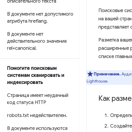
описательного текста
Поисковые сис
В документе нет допустимого
на вашей стра
атрибута hreflang
.
представляет 
В документе нет
Разметка ваше
действительного значения
rel=canonical
.
расширенные ре
списке главных
Помогите поисковым
Примечание.
Аудит
системам сканировать и
Lighthouse.
индексировать
Страница имеет неудачный
Как разме
код статуса HTTP
robots
.
txt недействителен
.
Определ
Создайте
В документе используются