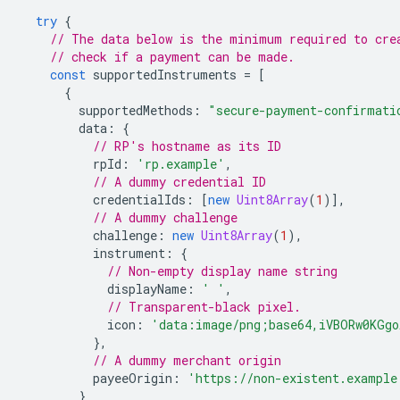
try
{
// The data below is the minimum required to cre
// check if a payment can be made.
const
supportedInstruments
=
[
{
supportedMethods
:
"secure-payment-confirmati
data
:
{
// RP's hostname as its ID
rpId
:
'rp.example'
,
// A dummy credential ID
credentialIds
:
[
new
Uint8Array
(
1
)],
// A dummy challenge
challenge
:
new
Uint8Array
(
1
),
instrument
:
{
// Non-empty display name string
displayName
:
' '
,
// Transparent-black pixel.
icon
:
'data:image/png;base64,iVBORw0KGgo
},
// A dummy merchant origin
payeeOrigin
:
'https://non-existent.example
}