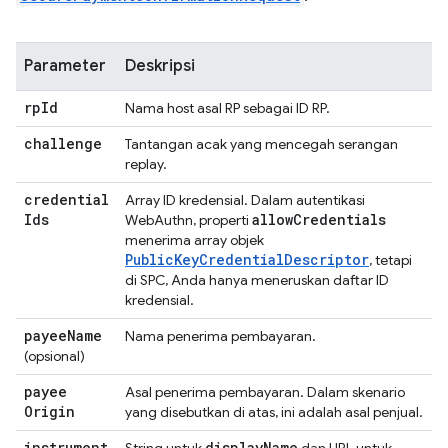
Parameter
Deskripsi
rp
Id
Nama host asal RP sebagai ID RP.
challenge
Tantangan acak yang mencegah serangan
replay.
credential
Array ID kredensial. Dalam autentikasi
Ids
allow
Credentials
WebAuthn, properti
menerima array objek
PublicKeyCredentialDescriptor
, tetapi
di SPC, Anda hanya meneruskan daftar ID
kredensial.
payee
Name
Nama penerima pembayaran.
(opsional)
payee
Asal penerima pembayaran. Dalam skenario
Origin
yang disebutkan di atas, ini adalah asal penjual.
instrument
display
Name