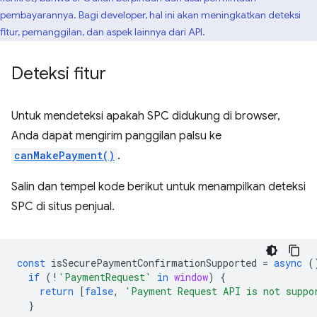
pembayarannya. Bagi developer, hal ini akan meningkatkan deteksi
fitur, pemanggilan, dan aspek lainnya dari API.
Deteksi fitur
Untuk mendeteksi apakah SPC didukung di browser,
Anda dapat mengirim panggilan palsu ke
canMakePayment()
.
Salin dan tempel kode berikut untuk menampilkan deteksi
SPC di situs penjual.
const
isSecurePaymentConfirmationSupported
=
async
(
if
(
!
'PaymentRequest'
in
window
)
{
return
[
false
,
'Payment Request API is not suppo
}