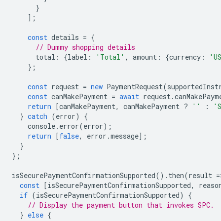
}
];
const
details
=
{
// Dummy shopping details
total
:
{
label
:
'Total'
,
amount
:
{
currency
:
'U
};
const
request
=
new
PaymentRequest
(
supportedInst
const
canMakePayment
=
await
request
.
canMakePaym
return
[
canMakePayment
,
canMakePayment
?
''
:
'
}
catch
(
error
)
{
console
.
error
(
error
);
return
[
false
,
error
.
message
];
}
};
isSecurePaymentConfirmationSupported
().
then
(
result
=
const
[
isSecurePaymentConfirmationSupported
,
reaso
if
(
isSecurePaymentConfirmationSupported
)
{
// Display the payment button that invokes SPC.
}
else
{