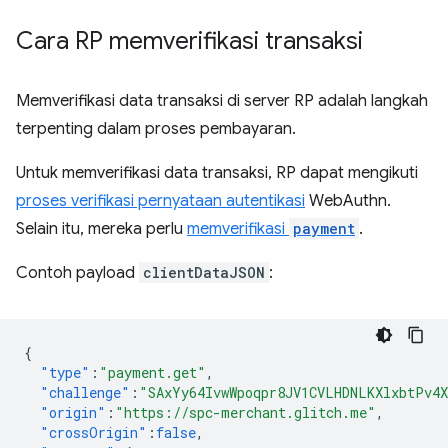
Cara RP memverifikasi transaksi
Memverifikasi data transaksi di server RP adalah langkah
terpenting dalam proses pembayaran.
Untuk memverifikasi data transaksi, RP dapat mengikuti
proses verifikasi pernyataan autentikasi
WebAuthn.
Selain itu, mereka perlu
memverifikasi
payment
.
Contoh payload
clientDataJSON
:
{
"type"
:
"payment.get"
,
"challenge"
:
"SAxYy64IvwWpoqpr8JV1CVLHDNLKXlxbtPv4
"origin"
:
"https://spc-merchant.glitch.me"
,
"crossOrigin"
:
false
,