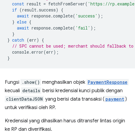
const
result
=
fetchFromServer
(
'https://rp.example
if
(
result
.
success
)
{
await
response
.
complete
(
'success'
);
}
else
{
await
response
.
complete
(
'fail'
);
}
}
catch
(
err
)
{
// SPC cannot be used; merchant should fallback to
console
.
error
(
err
);
}
Fungsi
.show()
menghasilkan objek
PaymentResponse
kecuali
details
berisi kredensial kunci publik dengan
clientDataJSON
yang berisi data transaksi (
payment
)
untuk verifikasi oleh RP.
Kredensial yang dihasilkan harus ditransfer lintas origin
ke RP dan diverifikasi.