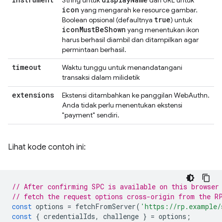
String untuk
dan URL untuk
icon
yang mengarah ke resource gambar.
true
Boolean opsional (defaultnya
) untuk
icon
Must
Be
Shown
yang menentukan ikon
harus berhasil diambil dan ditampilkan agar
permintaan berhasil.
timeout
Waktu tunggu untuk menandatangani
transaksi dalam milidetik
extensions
Ekstensi ditambahkan ke panggilan WebAuthn.
Anda tidak perlu menentukan ekstensi
"payment" sendiri.
Lihat kode contoh ini:
// After confirming SPC is available on this browser
// fetch the request options cross-origin from the R
const
options
=
fetchFromServer
(
'https://rp.example/
const
{
credentialIds
,
challenge
}
=
options
;