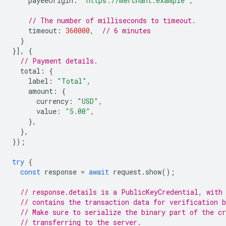
payeeOrigin
:
"https://merchant.example"
,
// The number of milliseconds to timeout.
timeout
:
360000
,
// 6 minutes
}
}],
{
// Payment details.
total
:
{
label
:
"Total"
,
amount
:
{
currency
:
"USD"
,
value
:
"5.00"
,
},
},
});
try
{
const
response
=
await
request
.
show
();
// response.details is a PublicKeyCredential, with
// contains the transaction data for verification b
// Make sure to serialize the binary part of the cr
// transferring to the server.