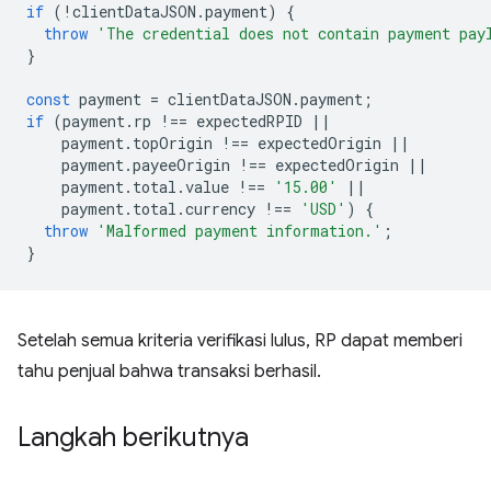
if
(
!
clientDataJSON
.
payment
)
{
throw
'The credential does not contain payment pay
}
const
payment
=
clientDataJSON
.
payment
;
if
(
payment
.
rp
!==
expectedRPID
||
payment
.
topOrigin
!==
expectedOrigin
||
payment
.
payeeOrigin
!==
expectedOrigin
||
payment
.
total
.
value
!==
'15.00'
||
payment
.
total
.
currency
!==
'USD'
)
{
throw
'Malformed payment information.'
;
}
Setelah semua kriteria verifikasi lulus, RP dapat memberi
tahu penjual bahwa transaksi berhasil.
Langkah berikutnya