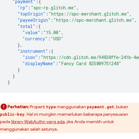
"payment"
:{
"rp"
:
"spc-rp.glitch.me"
,
"topOrigin"
:
"https://spc-merchant.glitch.me"
,
"payeeOrigin"
:
"https://spc-merchant.glitch.me"
,
"total"
:{
"value"
:
"15.00"
,
"currency"
:
"USD"
},
"instrument"
:{
"icon"
:
"https://cdn.glitch.me/94838ffe-241b-4a
"displayName"
:
"Fancy Card 825809751248"
}
}
}
Perhatian:
Properti
menggunakan
, bukan
type
payment.get
. Hal ini mungkin memerlukan beberapa penyesuaian
public-key
pada
library WebAuthn yang ada
, jika Anda memilih untuk
menggunakan salah satunya.