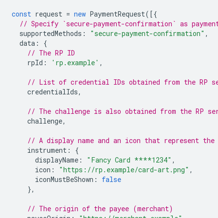
const
request
=
new
PaymentRequest
([{
// Specify `secure-payment-confirmation` as paymen
supportedMethods
:
"secure-payment-confirmation"
,
data
:
{
// The RP ID
rpId
:
'rp.example'
,
// List of credential IDs obtained from the RP s
credentialIds
,
// The challenge is also obtained from the RP se
challenge
,
// A display name and an icon that represent the
instrument
:
{
displayName
:
"Fancy Card ****1234"
,
icon
:
"https://rp.example/card-art.png"
,
iconMustBeShown
:
false
},
// The origin of the payee (merchant)