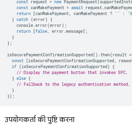
const
request
=
new
PaymentRequest
(
supportedInst
const
canMakePayment
=
await
request
.
canMakePaym
return
[
canMakePayment
,
canMakePayment
?
''
:
'
}
catch
(
error
)
{
console
.
error
(
error
);
return
[
false
,
error
.
message
];
}
};
isSecurePaymentConfirmationSupported
().
then
(
result
=
const
[
isSecurePaymentConfirmationSupported
,
reaso
if
(
isSecurePaymentConfirmationSupported
)
{
// Display the payment button that invokes SPC.
}
else
{
// Fallback to the legacy authentication method.
}
});
उपयोगकर्ता की पुष्टि करना