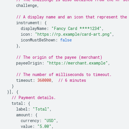
challenge
,
// A display name and an icon that represent the
instrument
:
{
displayName
:
"Fancy Card ****1234"
,
icon
:
"https://rp.example/card-art.png"
,
iconMustBeShown
:
false
},
// The origin of the payee (merchant)
payeeOrigin
:
"https://merchant.example"
,
// The number of milliseconds to timeout.
timeout
:
360000
,
// 6 minutes
}
}],
{
// Payment details.
total
:
{
label
:
"Total"
,
amount
:
{
currency
:
"USD"
,
value
:
"5.00"
,