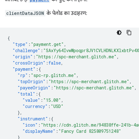
clientDataJSON
के पेलोड का उदाहरण:
{
"type"
:
"payment.get"
,
"challenge"
:
"SAxYy64IvwWpoqpr8JV1CVLHDNLKXlxbtPv4
"origin"
:
"https://spc-merchant.glitch.me"
,
"crossOrigin"
:
false
,
"payment"
:{
"rp"
:
"spc-rp.glitch.me"
,
"topOrigin"
:
"https://spc-merchant.glitch.me"
,
"payeeOrigin"
:
"https://spc-merchant.glitch.me"
,
"total"
:{
"value"
:
"15.00"
,
"currency"
:
"USD"
},
"instrument"
:{
"icon"
:
"https://cdn.glitch.me/94838ffe-241b-4a
"displayName"
:
"Fancy Card 825809751248"
}