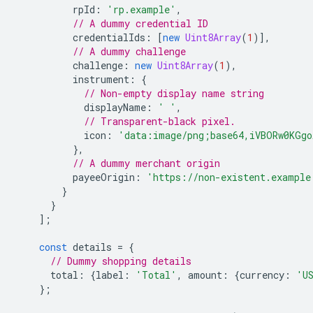
rpId
:
'rp.example'
,
// A dummy credential ID
credentialIds
:
[
new
Uint8Array
(
1
)],
// A dummy challenge
challenge
:
new
Uint8Array
(
1
),
instrument
:
{
// Non-empty display name string
displayName
:
' '
,
// Transparent-black pixel.
icon
:
'data:image/png;base64,iVBORw0KGgo
},
// A dummy merchant origin
payeeOrigin
:
'https://non-existent.example
}
}
];
const
details
=
{
// Dummy shopping details
total
:
{
label
:
'Total'
,
amount
:
{
currency
:
'U
};