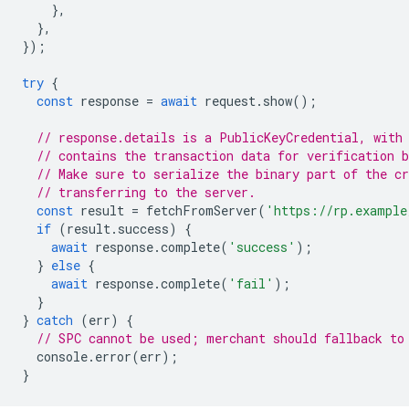
},
},
});
try
{
const
response
=
await
request
.
show
();
// response.details is a PublicKeyCredential, with
// contains the transaction data for verification b
// Make sure to serialize the binary part of the cr
// transferring to the server.
const
result
=
fetchFromServer
(
'https://rp.example
if
(
result
.
success
)
{
await
response
.
complete
(
'success'
);
}
else
{
await
response
.
complete
(
'fail'
);
}
}
catch
(
err
)
{
// SPC cannot be used; merchant should fallback to
console
.
error
(
err
);
}