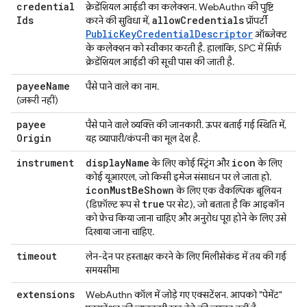
credential
क्रेडेंशियल आईडी का कलेक्शन. WebAuthn की पुष्टि
Ids
allow
Credentials
करने की सुविधा में,
प्रॉपर्टी
PublicKeyCredentialDescriptor
ऑब्जेक्ट
के कलेक्शन को स्वीकार करती है. हालांकि, SPC में सिर्फ़
क्रेडेंशियल आईडी की सूची पास की जाती है.
payee
Name
पैसे पाने वाले का नाम.
(ज़रूरी नहीं)
payee
पैसे पाने वाले व्यक्ति की जानकारी. ऊपर बताई गई स्थिति में,
Origin
यह व्यापारी/कंपनी का मूल देश है.
instrument
display
Name
icon
के लिए कोई स्ट्रिंग और
के लिए
कोई यूआरएल, जो किसी इमेज संसाधन पर ले जाता हो.
icon
Must
Be
Shown
के लिए एक वैकल्पिक बूलियन
true
(डिफ़ॉल्ट रूप से
पर सेट), जो बताता है कि आइकॉन
को फ़ेच किया जाना चाहिए और अनुरोध पूरा होने के लिए उसे
दिखाया जाना चाहिए.
timeout
लेन-देन पर हस्ताक्षर करने के लिए मिलीसेकंड में तय की गई
समयसीमा
extensions
WebAuthn कॉल में जोड़े गए एक्सटेंशन. आपको "पेमेंट"