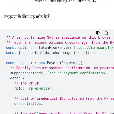
एक्सटेंशन की जानकारी खुद देने की ज़रूरत नहीं है.
उदाहरण के लिए, यह कोड देखें:
// After confirming SPC is available on this browser
// fetch the request options cross-origin from the R
const
options
=
fetchFromServer
(
'https://rp.example/
const
{
credentialIds
,
challenge
}
=
options
;
const
request
=
new
PaymentRequest
([{
// Specify `secure-payment-confirmation` as paymen
supportedMethods
:
"secure-payment-confirmation"
,
data
:
{
// The RP ID
rpId
:
'rp.example'
,
// List of credential IDs obtained from the RP s
credentialIds
,
// The challenge is also obtained from the RP se