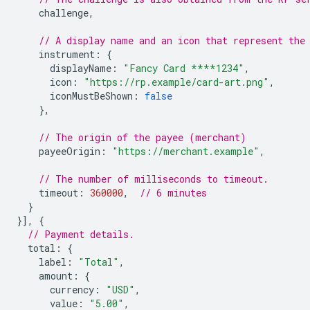
challenge
,
// A display name and an icon that represent the
instrument
:
{
displayName
:
"Fancy Card ****1234"
,
icon
:
"https://rp.example/card-art.png"
,
iconMustBeShown
:
false
},
// The origin of the payee (merchant)
payeeOrigin
:
"https://merchant.example"
,
// The number of milliseconds to timeout.
timeout
:
360000
,
// 6 minutes
}
}],
{
// Payment details.
total
:
{
label
:
"Total"
,
amount
:
{
currency
:
"USD"
,
value
:
"5.00"
,