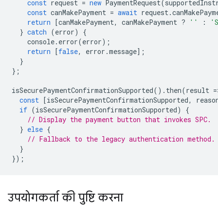
const
request
=
new
PaymentRequest
(
supportedInst
const
canMakePayment
=
await
request
.
canMakePaym
return
[
canMakePayment
,
canMakePayment
?
''
:
'
}
catch
(
error
)
{
console
.
error
(
error
);
return
[
false
,
error
.
message
];
}
};
isSecurePaymentConfirmationSupported
().
then
(
result
=
const
[
isSecurePaymentConfirmationSupported
,
reaso
if
(
isSecurePaymentConfirmationSupported
)
{
// Display the payment button that invokes SPC.
}
else
{
// Fallback to the legacy authentication method.
}
});
उपयोगकर्ता की पुष्टि करना