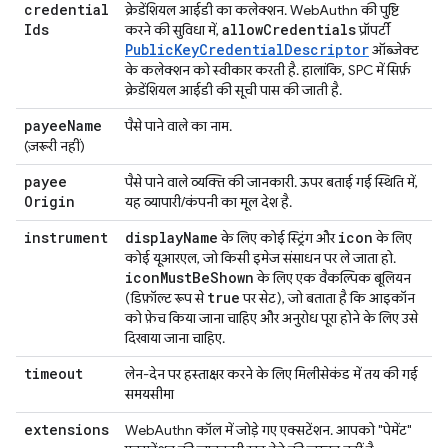
credential
क्रेडेंशियल आईडी का कलेक्शन. WebAuthn की पुष्टि
Ids
allow
Credentials
करने की सुविधा में,
प्रॉपर्टी
PublicKeyCredentialDescriptor
ऑब्जेक्ट
के कलेक्शन को स्वीकार करती है. हालांकि, SPC में सिर्फ़
क्रेडेंशियल आईडी की सूची पास की जाती है.
payee
Name
पैसे पाने वाले का नाम.
(ज़रूरी नहीं)
payee
पैसे पाने वाले व्यक्ति की जानकारी. ऊपर बताई गई स्थिति में,
Origin
यह व्यापारी/कंपनी का मूल देश है.
instrument
display
Name
icon
के लिए कोई स्ट्रिंग और
के लिए
कोई यूआरएल, जो किसी इमेज संसाधन पर ले जाता हो.
icon
Must
Be
Shown
के लिए एक वैकल्पिक बूलियन
true
(डिफ़ॉल्ट रूप से
पर सेट), जो बताता है कि आइकॉन
को फ़ेच किया जाना चाहिए और अनुरोध पूरा होने के लिए उसे
दिखाया जाना चाहिए.
timeout
लेन-देन पर हस्ताक्षर करने के लिए मिलीसेकंड में तय की गई
समयसीमा
extensions
WebAuthn कॉल में जोड़े गए एक्सटेंशन. आपको "पेमेंट"