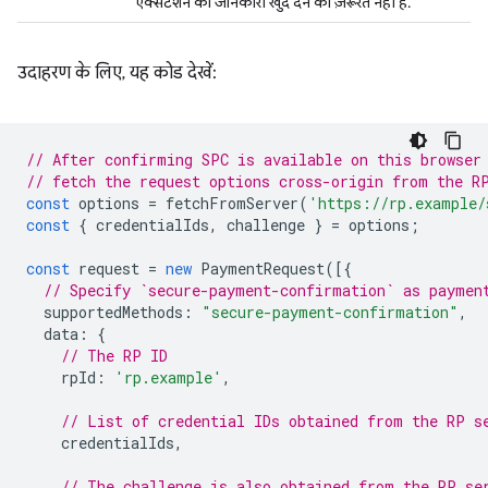
एक्सटेंशन की जानकारी खुद देने की ज़रूरत नहीं है.
उदाहरण के लिए, यह कोड देखें:
// After confirming SPC is available on this browser
// fetch the request options cross-origin from the R
const
options
=
fetchFromServer
(
'https://rp.example/
const
{
credentialIds
,
challenge
}
=
options
;
const
request
=
new
PaymentRequest
([{
// Specify `secure-payment-confirmation` as paymen
supportedMethods
:
"secure-payment-confirmation"
,
data
:
{
// The RP ID
rpId
:
'rp.example'
,
// List of credential IDs obtained from the RP s
credentialIds
,
// The challenge is also obtained from the RP se