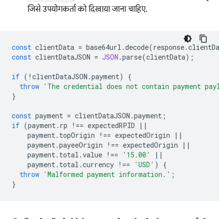
जिसे उपयोगकर्ता को दिखाया जाना चाहिए.
const
clientData
=
base64url
.
decode
(
response
.
clientD
const
clientDataJSON
=
JSON
.
parse
(
clientData
);
if
(
!
clientDataJSON
.
payment
)
{
throw
'The credential does not contain payment pay
}
const
payment
=
clientDataJSON
.
payment
;
if
(
payment
.
rp
!==
expectedRPID
||
payment
.
topOrigin
!==
expectedOrigin
||
payment
.
payeeOrigin
!==
expectedOrigin
||
payment
.
total
.
value
!==
'15.00'
||
payment
.
total
.
currency
!==
'USD'
)
{
throw
'Malformed payment information.'
;
}