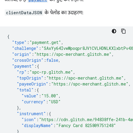
clientDataJSON
के पेलोड का उदाहरण:
{
"type"
:
"payment.get"
,
"challenge"
:
"SAxYy64IvwWpoqpr8JV1CVLHDNLKXlxbtPv4
"origin"
:
"https://spc-merchant.glitch.me"
,
"crossOrigin"
:
false
,
"payment"
:{
"rp"
:
"spc-rp.glitch.me"
,
"topOrigin"
:
"https://spc-merchant.glitch.me"
,
"payeeOrigin"
:
"https://spc-merchant.glitch.me"
,
"total"
:{
"value"
:
"15.00"
,
"currency"
:
"USD"
},
"instrument"
:{
"icon"
:
"https://cdn.glitch.me/94838ffe-241b-4a
"displayName"
:
"Fancy Card 825809751248"
}