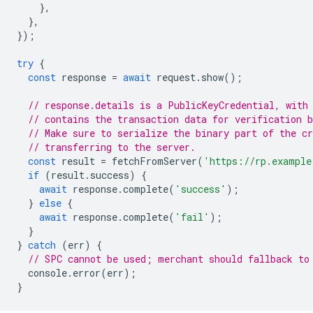
},
},
});
try
{
const
response
=
await
request
.
show
();
// response.details is a PublicKeyCredential, with
// contains the transaction data for verification b
// Make sure to serialize the binary part of the cr
// transferring to the server.
const
result
=
fetchFromServer
(
'https://rp.example
if
(
result
.
success
)
{
await
response
.
complete
(
'success'
);
}
else
{
await
response
.
complete
(
'fail'
);
}
}
catch
(
err
)
{
// SPC cannot be used; merchant should fallback to
console
.
error
(
err
);
}