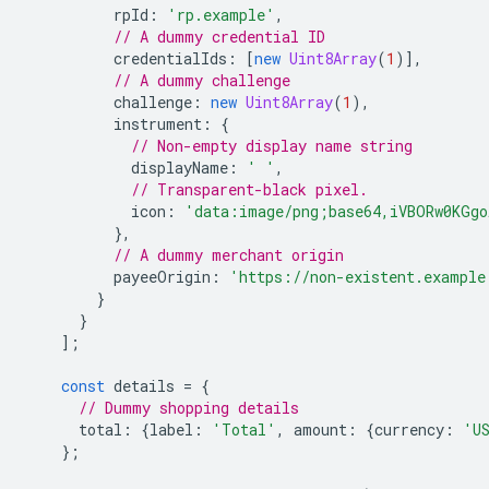
rpId
:
'rp.example'
,
// A dummy credential ID
credentialIds
:
[
new
Uint8Array
(
1
)],
// A dummy challenge
challenge
:
new
Uint8Array
(
1
),
instrument
:
{
// Non-empty display name string
displayName
:
' '
,
// Transparent-black pixel.
icon
:
'data:image/png;base64,iVBORw0KGgo
},
// A dummy merchant origin
payeeOrigin
:
'https://non-existent.example
}
}
];
const
details
=
{
// Dummy shopping details
total
:
{
label
:
'Total'
,
amount
:
{
currency
:
'U
};