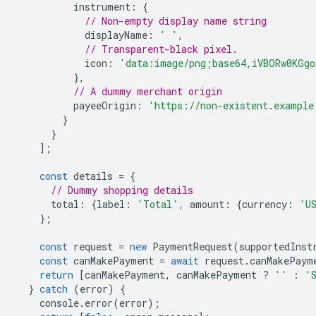
instrument
:
{
// Non-empty display name string
displayName
:
' '
,
// Transparent-black pixel.
icon
:
'data:image/png;base64,iVBORw0KGgo
},
// A dummy merchant origin
payeeOrigin
:
'https://non-existent.example
}
}
];
const
details
=
{
// Dummy shopping details
total
:
{
label
:
'Total'
,
amount
:
{
currency
:
'U
};
const
request
=
new
PaymentRequest
(
supportedInst
const
canMakePayment
=
await
request
.
canMakePaym
return
[
canMakePayment
,
canMakePayment
?
''
:
'
}
catch
(
error
)
{
console
.
error
(
error
);