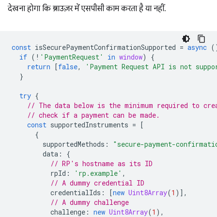
देखना होगा कि ब्राउज़र में एसपीसी काम करता है या नहीं.
const
isSecurePaymentConfirmationSupported
=
async
(
if
(
!
'PaymentRequest'
in
window
)
{
return
[
false
,
'Payment Request API is not suppo
}
try
{
// The data below is the minimum required to cre
// check if a payment can be made.
const
supportedInstruments
=
[
{
supportedMethods
:
"secure-payment-confirmati
data
:
{
// RP's hostname as its ID
rpId
:
'rp.example'
,
// A dummy credential ID
credentialIds
:
[
new
Uint8Array
(
1
)],
// A dummy challenge
challenge
:
new
Uint8Array
(
1
),