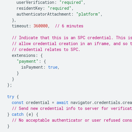
userVerification
:
"required"
,
residentKey
:
"required"
,
authenticatorAttachment
:
"platform"
,
},
timeout
:
360000
,
// 6 minutes
// Indicate that this is an SPC credential. This i
// allow credential creation in an iframe, and so 
// credential relates to SPC.
extensions
:
{
"payment"
:
{
isPayment
:
true
,
}
}
};
try
{
const
credential
=
await
navigator
.
credentials
.
crea
// Send new credential info to server for verificat
}
catch
(
e
)
{
// No acceptable authenticator or user refused cons
}