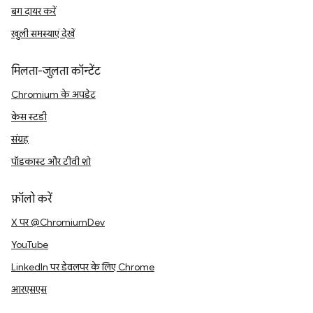
बग दायर करें
खुली समस्याएं देखें
मिलता-जुलता कॉन्टेंट
Chromium के अपडेट
केस स्टडी
संग्रह
पॉडकास्ट और टीवी शो
फ़ॉलो करें
X पर @ChromiumDev
YouTube
LinkedIn पर डेवलपर के लिए Chrome
आरएसएस