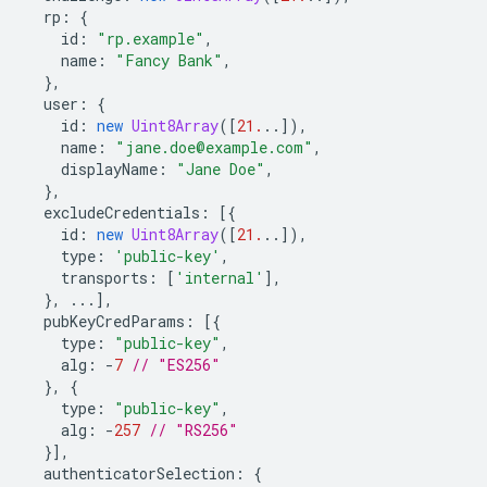
rp
:
{
id
:
"rp.example"
,
name
:
"Fancy Bank"
,
},
user
:
{
id
:
new
Uint8Array
([
21.
..]),
name
:
"jane.doe@example.com"
,
displayName
:
"Jane Doe"
,
},
excludeCredentials
:
[{
id
:
new
Uint8Array
([
21.
..]),
type
:
'public-key'
,
transports
:
[
'internal'
],
},
...],
pubKeyCredParams
:
[{
type
:
"public-key"
,
alg
:
-
7
// "ES256"
},
{
type
:
"public-key"
,
alg
:
-
257
// "RS256"
}],
authenticatorSelection
:
{