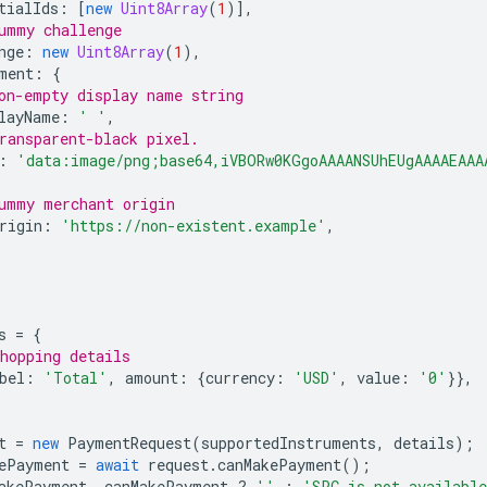
tialIds
:
[
new
Uint8Array
(
1
)],
ummy challenge
nge
:
new
Uint8Array
(
1
),
ment
:
{
on-empty display name string
layName
:
' '
,
ransparent-black pixel.
:
'data:image/png;base64,iVBORw0KGgoAAAANSUhEUgAAAAEAAA
ummy merchant origin
rigin
:
'https://non-existent.example'
,
s
=
{
hopping details
bel
:
'Total'
,
amount
:
{
currency
:
'USD'
,
value
:
'0'
}},
t
=
new
PaymentRequest
(
supportedInstruments
,
details
);
ePayment
=
await
request
.
canMakePayment
();
akePayment
,
canMakePayment
?
''
:
'SPC is not availabl