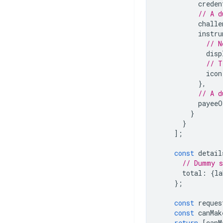
creden
// A d
challe
instru
// N
disp
// T
icon
},
// A d
payeeO
}
}
];
const
detail
// Dummy s
total
:
{
la
};
const
reques
const
canMak
return
[
canM