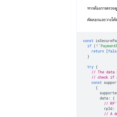
หากต้องการตรวจดู
คัดลอกและวางโค้ด
const
isSecurePa
if
(
!
'Payment
return
[
fals
}
try
{
// The data 
// check if 
const
suppor
{
supporte
data
:
{
// RP'
rpId
:
// A d