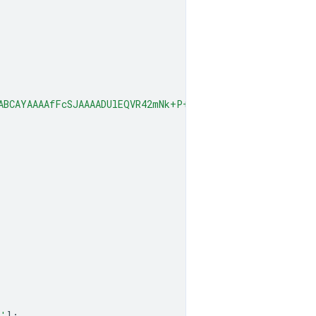
ABCAYAAAAfFcSJAAAADUlEQVR42mNk+P+/HgAFhAJ/wlseKgAAAABJR
e'
];