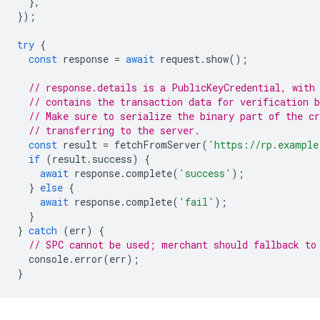
},
});
try
{
const
response
=
await
request
.
show
();
// response.details is a PublicKeyCredential, with
// contains the transaction data for verification b
// Make sure to serialize the binary part of the cr
// transferring to the server.
const
result
=
fetchFromServer
(
'https://rp.example
if
(
result
.
success
)
{
await
response
.
complete
(
'success'
);
}
else
{
await
response
.
complete
(
'fail'
);
}
}
catch
(
err
)
{
// SPC cannot be used; merchant should fallback to
console
.
error
(
err
);
}