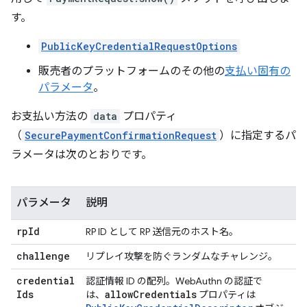
す。
PublicKeyCredentialRequestOptions
販売者のプラットフォームのその他の
支払い固有の
パラメータ
。
お支払い方法の
data
プロパティ
（
SecurePaymentConfirmationRequest
）に指定するパ
ラメータは次のとおりです。
パラメータ
説明
rp
Id
RP ID として RP 送信元のホスト名。
challenge
リプレイ攻撃を防ぐランダムなチャレンジ。
credential
認証情報 ID の配列。WebAuthn の認証で
Ids
allow
Credentials
は、
プロパティは