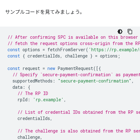
サンプルコードを見てみましょう。
// After confirming SPC is available on this browser
// fetch the request options cross-origin from the R
const
options
=
fetchFromServer
(
'https://rp.example/
const
{
credentialIds
,
challenge
}
=
options
;
const
request
=
new
PaymentRequest
([{
// Specify `secure-payment-confirmation` as paymen
supportedMethods
:
"secure-payment-confirmation"
,
data
:
{
// The RP ID
rpId
:
'rp.example'
,
// List of credential IDs obtained from the RP s
credentialIds
,
// The challenge is also obtained from the RP se
challenge
,