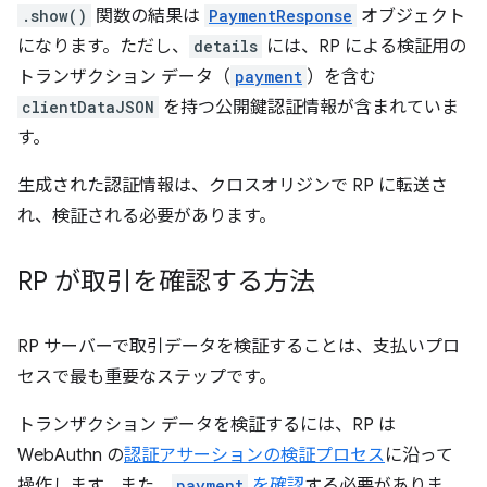
.show()
関数の結果は
PaymentResponse
オブジェクト
になります。ただし、
details
には、RP による検証用の
トランザクション データ（
payment
）を含む
clientDataJSON
を持つ公開鍵認証情報が含まれていま
す。
生成された認証情報は、クロスオリジンで RP に転送さ
れ、検証される必要があります。
RP が取引を確認する方法
RP サーバーで取引データを検証することは、支払いプロ
セスで最も重要なステップです。
トランザクション データを検証するには、RP は
WebAuthn の
認証アサーションの検証プロセス
に沿って
操作します。また、
payment
を確認
する必要がありま