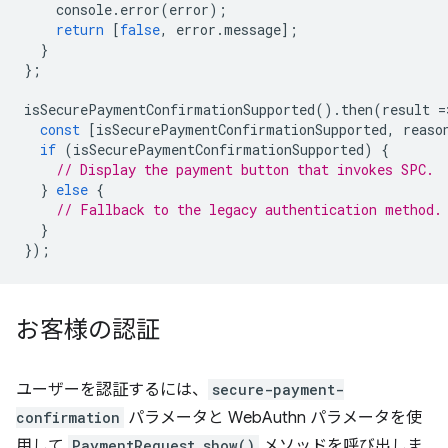
console
.
error
(
error
);
return
[
false
,
error
.
message
];
}
};
isSecurePaymentConfirmationSupported
().
then
(
result
=
const
[
isSecurePaymentConfirmationSupported
,
reaso
if
(
isSecurePaymentConfirmationSupported
)
{
// Display the payment button that invokes SPC.
}
else
{
// Fallback to the legacy authentication method.
}
});
お客様の認証
ユーザーを認証するには、
secure-payment-
confirmation
パラメータと WebAuthn パラメータを使
用して
PaymentRequest.show()
メソッドを呼び出しま