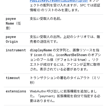
PublicKeyCredentialDescriptor
オブジ
ェクトの配列を受け入れますが、SPC では認証
情報 ID のリストのみを渡します。
payee
支払い受取人の名前。
Name
（任
意）
payee
支払い受取人の出所。上記のシナリオでは、販
Origin
売者の送信元です。
instrument
display
Name
の文字列と、画像リソースを指
icon
icon
Must
Be
Shown
す
の URL。
のオプシ
true
ョンのブール値（デフォルトは
）。リク
エストが成功するには、アイコンが正常に取得
され、表示されている必要があります。
timeout
トランザクションの署名のタイムアウト（ミリ
秒）
extensions
WebAuthn 呼び出しに拡張機能を追加しまし
た。「payment」拡張機能を自分で指定する必
要はありません。