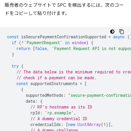
販売者のウェブサイトで SPC を検出するには、次のコー
ドをコピーして貼り付けます。
const
isSecurePaymentConfirmationSupported
=
async
(
if
(
!
'PaymentRequest'
in
window
)
{
return
[
false
,
'Payment Request API is not suppo
}
try
{
// The data below is the minimum required to cre
// check if a payment can be made.
const
supportedInstruments
=
[
{
supportedMethods
:
"secure-payment-confirmati
data
:
{
// RP's hostname as its ID
rpId
:
'rp.example'
,
// A dummy credential ID
credentialIds
:
[
new
Uint8Array
(
1
)],
// A dummy challenge