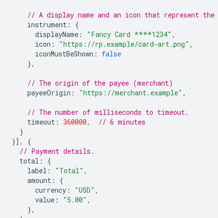
// A display name and an icon that represent the
instrument
:
{
displayName
:
"Fancy Card ****1234"
,
icon
:
"https://rp.example/card-art.png"
,
iconMustBeShown
:
false
},
// The origin of the payee (merchant)
payeeOrigin
:
"https://merchant.example"
,
// The number of milliseconds to timeout.
timeout
:
360000
,
// 6 minutes
}
}],
{
// Payment details.
total
:
{
label
:
"Total"
,
amount
:
{
currency
:
"USD"
,
value
:
"5.00"
,
},