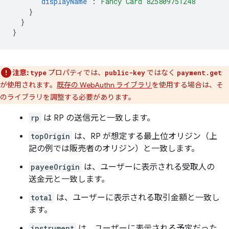
"displayName"
:
"Fancy Card 825809751248"
}
}
}
注意:
プロパティでは、
ではなく
type
public-key
payment.get
が使用されます。
既存の WebAuthn ライブラリ
を使用する場合は、そ
のライブラリを調整する必要があります。
rp
は RP の送信元と一致します。
topOrigin
は、RP が想定する最上位オリジン（上
記の例では販売者のオリジン）と一致します。
payeeOrigin
は、ユーザーに表示される受取人の
送金元と一致します。
total
は、ユーザーに表示される取引金額と一致し
ます。
instrument
は、ユーザーに表示される予定だった