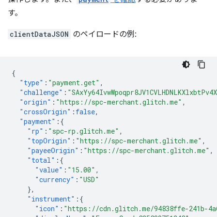
す。
clientDataJSON
のペイロードの例:
{
"type"
:
"payment.get"
,
"challenge"
:
"SAxYy64IvwWpoqpr8JV1CVLHDNLKXlxbtPv4
"origin"
:
"https://spc-merchant.glitch.me"
,
"crossOrigin"
:
false
,
"payment"
:{
"rp"
:
"spc-rp.glitch.me"
,
"topOrigin"
:
"https://spc-merchant.glitch.me"
,
"payeeOrigin"
:
"https://spc-merchant.glitch.me"
,
"total"
:{
"value"
:
"15.00"
,
"currency"
:
"USD"
},
"instrument"
:{
"icon"
:
"https://cdn.glitch.me/94838ffe-241b-4a