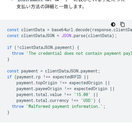
支払い方法の詳細と一致します。
const
clientData
=
base64url
.
decode
(
response
.
clientD
const
clientDataJSON
=
JSON
.
parse
(
clientData
);
if
(
!
clientDataJSON
.
payment
)
{
throw
'The credential does not contain payment pay
}
const
payment
=
clientDataJSON
.
payment
;
if
(
payment
.
rp
!==
expectedRPID
||
payment
.
topOrigin
!==
expectedOrigin
||
payment
.
payeeOrigin
!==
expectedOrigin
||
payment
.
total
.
value
!==
'15.00'
||
payment
.
total
.
currency
!==
'USD'
)
{
throw
'Malformed payment information.'
;
}