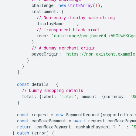
challenge
:
new
Uint8Array
(
1
),
instrument
:
{
// Non-empty display name string
displayName
:
' '
,
// Transparent-black pixel.
icon
:
'data:image/png;base64,iVBORw0KGgo
},
// A dummy merchant origin
payeeOrigin
:
'https://non-existent.example
}
}
];
const
details
=
{
// Dummy shopping details
total
:
{
label
:
'Total'
,
amount
:
{
currency
:
'U
};
const
request
=
new
PaymentRequest
(
supportedInst
const
canMakePayment
=
await
request
.
canMakePaym
return
[
canMakePayment
,
canMakePayment
?
''
:
'
}
catch
(
error
)
{