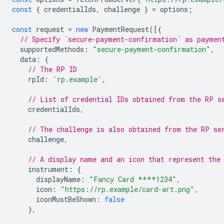
const
{
credentialIds
,
challenge
}
=
options
;
const
request
=
new
PaymentRequest
([{
// Specify `secure-payment-confirmation` as paymen
supportedMethods
:
"secure-payment-confirmation"
,
data
:
{
// The RP ID
rpId
:
'rp.example'
,
// List of credential IDs obtained from the RP s
credentialIds
,
// The challenge is also obtained from the RP se
challenge
,
// A display name and an icon that represent the
instrument
:
{
displayName
:
"Fancy Card ****1234"
,
icon
:
"https://rp.example/card-art.png"
,
iconMustBeShown
:
false
},