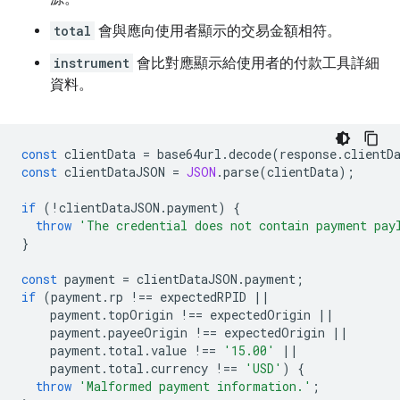
total
會與應向使用者顯示的交易金額相符。
instrument
會比對應顯示給使用者的付款工具詳細
資料。
const
clientData
=
base64url
.
decode
(
response
.
clientD
const
clientDataJSON
=
JSON
.
parse
(
clientData
);
if
(
!
clientDataJSON
.
payment
)
{
throw
'The credential does not contain payment pay
}
const
payment
=
clientDataJSON
.
payment
;
if
(
payment
.
rp
!==
expectedRPID
||
payment
.
topOrigin
!==
expectedOrigin
||
payment
.
payeeOrigin
!==
expectedOrigin
||
payment
.
total
.
value
!==
'15.00'
||
payment
.
total
.
currency
!==
'USD'
)
{
throw
'Malformed payment information.'
;