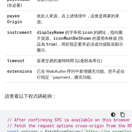
(非必要)
payee
收款人來源。在上述情境中，這會是商家的來
Origin
源。
instrument
display
Name
icon
的字串和
的網址，指向圖
icon
Must
Be
Shown
片資源。
的選用布林值 (預
true
設為
)，用於指定要求必須成功擷取並顯示
圖示。
timeout
簽署交易的逾時時間 (以毫秒為單位)
extensions
已在 WebAuthn 呼叫中新增擴充功能。您不必自
行指定「payment」擴充功能。
請查看以下程式碼範例：
// After confirming SPC is available on this browser
// fetch the request options cross-origin from the R
const
options
=
fetchFromServer
(
'https://rp.example/