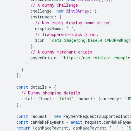
// A dummy challenge
challenge
:
new
Uint8Array
(
1
),
instrument
:
{
// Non-empty display name string
displayName
:
' '
,
// Transparent-black pixel.
icon
:
'data:image/png;base64,iVBORw0KGgo
},
// A dummy merchant origin
payeeOrigin
:
'https://non-existent.example
}
}
];
const
details
=
{
// Dummy shopping details
total
:
{
label
:
'Total'
,
amount
:
{
currency
:
'U
};
const
request
=
new
PaymentRequest
(
supportedInst
const
canMakePayment
=
await
request
.
canMakePaym
return
[
canMakePayment
,
canMakePayment
?
''
:
'