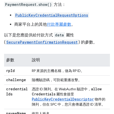
PaymentRequest.show()
方法：
PublicKeyCredentialRequestOptions
商家平台上的其他
付款專屬參數
。
以下是您應提供給付款方式
data
屬性
(
SecurePaymentConfirmationRequest
) 的參數。
參數
說明
rp
Id
RP 來源的主機名稱，做為 RP ID。
challenge
隨機驗證碼，可防範重播攻擊。
credential
allow
憑證 ID 陣列。在 WebAuthn 驗證中，
Ids
Credentials
屬性會接受
PublicKeyCredentialDescriptor
物件的
陣列，但在 SPC 中，您只會傳遞憑證 ID 清單。
payee
Name
收款人姓名。