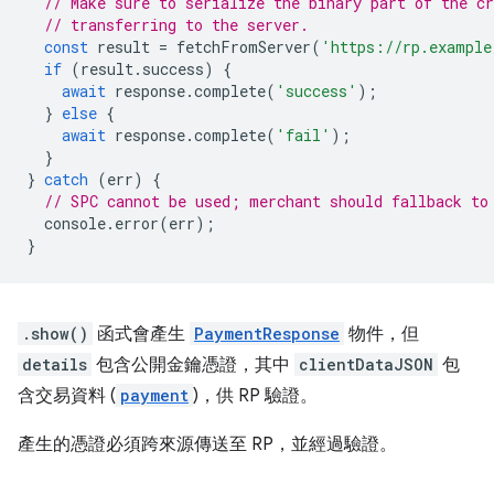
// Make sure to serialize the binary part of the cr
// transferring to the server.
const
result
=
fetchFromServer
(
'https://rp.example
if
(
result
.
success
)
{
await
response
.
complete
(
'success'
);
}
else
{
await
response
.
complete
(
'fail'
);
}
}
catch
(
err
)
{
// SPC cannot be used; merchant should fallback to
console
.
error
(
err
);
}
.show()
函式會產生
PaymentResponse
物件，但
details
包含公開金鑰憑證，其中
clientDataJSON
包
含交易資料 (
payment
)，供 RP 驗證。
產生的憑證必須跨來源傳送至 RP，並經過驗證。