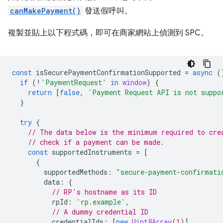
canMakePayment()
發送假呼叫。
複製並貼上以下程式碼，即可在商家網站上偵測到 SPC。
const
isSecurePaymentConfirmationSupported
=
async
(
if
(
!
'PaymentRequest'
in
window
)
{
return
[
false
,
'Payment Request API is not suppo
}
try
{
// The data below is the minimum required to cre
// check if a payment can be made.
const
supportedInstruments
=
[
{
supportedMethods
:
"secure-payment-confirmati
data
:
{
// RP's hostname as its ID
rpId
:
'rp.example'
,
// A dummy credential ID
credentialIds
:
[
new
Uint8Array
(
1
)],