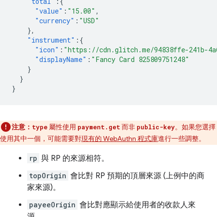
"total"
:{
"value"
:
"15.00"
,
"currency"
:
"USD"
},
"instrument"
:{
"icon"
:
"https://cdn.glitch.me/94838ffe-241b-4a
"displayName"
:
"Fancy Card 825809751248"
}
}
}
注意：
屬性使用
而非
。如果您選擇
type
payment.get
public-key
使用其中一個，可能需要對
現有的 WebAuthn 程式庫
進行一些調整。
rp
與 RP 的來源相符。
topOrigin
會比對 RP 預期的頂層來源 (上例中的商
家來源)。
payeeOrigin
會比對應顯示給使用者的收款人來
源。