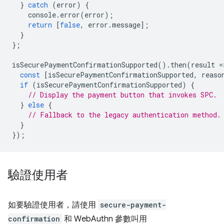
}
catch
(
error
)
{
console
.
error
(
error
);
return
[
false
,
error
.
message
];
}
};
isSecurePaymentConfirmationSupported
().
then
(
result
=
const
[
isSecurePaymentConfirmationSupported
,
reaso
if
(
isSecurePaymentConfirmationSupported
)
{
// Display the payment button that invokes SPC.
}
else
{
// Fallback to the legacy authentication method.
}
});
驗證使用者
如要驗證使用者，請使用
secure-payment-
confirmation
和 WebAuthn 參數叫用