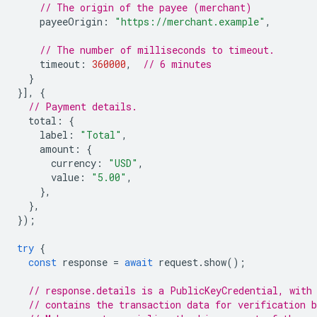
// The origin of the payee (merchant)
payeeOrigin
:
"https://merchant.example"
,
// The number of milliseconds to timeout.
timeout
:
360000
,
// 6 minutes
}
}],
{
// Payment details.
total
:
{
label
:
"Total"
,
amount
:
{
currency
:
"USD"
,
value
:
"5.00"
,
},
},
});
try
{
const
response
=
await
request
.
show
();
// response.details is a PublicKeyCredential, with
// contains the transaction data for verification b