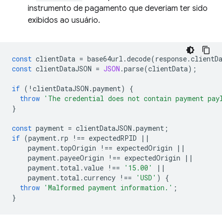
instrumento de pagamento que deveriam ter sido
exibidos ao usuário.
const
clientData
=
base64url
.
decode
(
response
.
clientD
const
clientDataJSON
=
JSON
.
parse
(
clientData
);
if
(
!
clientDataJSON
.
payment
)
{
throw
'The credential does not contain payment pay
}
const
payment
=
clientDataJSON
.
payment
;
if
(
payment
.
rp
!==
expectedRPID
||
payment
.
topOrigin
!==
expectedOrigin
||
payment
.
payeeOrigin
!==
expectedOrigin
||
payment
.
total
.
value
!==
'15.00'
||
payment
.
total
.
currency
!==
'USD'
)
{
throw
'Malformed payment information.'
;
}