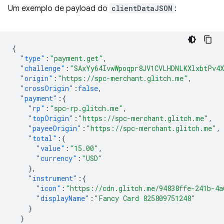
Um exemplo de payload do
clientDataJSON
:
{
"type"
:
"payment.get"
,
"challenge"
:
"SAxYy64IvwWpoqpr8JV1CVLHDNLKXlxbtPv4
"origin"
:
"https://spc-merchant.glitch.me"
,
"crossOrigin"
:
false
,
"payment"
:{
"rp"
:
"spc-rp.glitch.me"
,
"topOrigin"
:
"https://spc-merchant.glitch.me"
,
"payeeOrigin"
:
"https://spc-merchant.glitch.me"
,
"total"
:{
"value"
:
"15.00"
,
"currency"
:
"USD"
},
"instrument"
:{
"icon"
:
"https://cdn.glitch.me/94838ffe-241b-4a
"displayName"
:
"Fancy Card 825809751248"
}
}