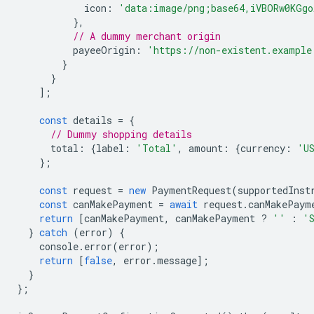
icon
:
'data:image/png;base64,iVBORw0KGgo
},
// A dummy merchant origin
payeeOrigin
:
'https://non-existent.example
}
}
];
const
details
=
{
// Dummy shopping details
total
:
{
label
:
'Total'
,
amount
:
{
currency
:
'U
};
const
request
=
new
PaymentRequest
(
supportedInst
const
canMakePayment
=
await
request
.
canMakePaym
return
[
canMakePayment
,
canMakePayment
?
''
:
'
}
catch
(
error
)
{
console
.
error
(
error
);
return
[
false
,
error
.
message
];
}
};