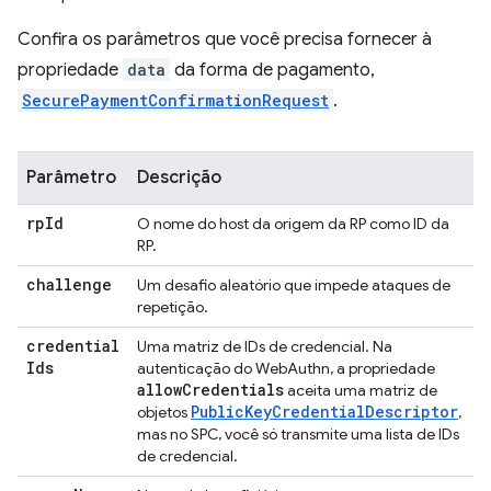
Confira os parâmetros que você precisa fornecer à
propriedade
data
da forma de pagamento,
SecurePaymentConfirmationRequest
.
Parâmetro
Descrição
rp
Id
O nome do host da origem da RP como ID da
RP.
challenge
Um desafio aleatório que impede ataques de
repetição.
credential
Uma matriz de IDs de credencial. Na
Ids
autenticação do WebAuthn, a propriedade
allow
Credentials
aceita uma matriz de
PublicKeyCredentialDescriptor
objetos
,
mas no SPC, você só transmite uma lista de IDs
de credencial.