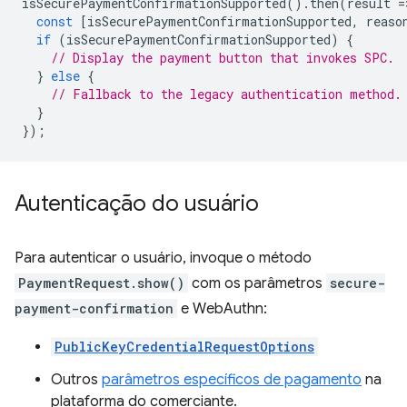
isSecurePaymentConfirmationSupported
().
then
(
result
=
const
[
isSecurePaymentConfirmationSupported
,
reaso
if
(
isSecurePaymentConfirmationSupported
)
{
// Display the payment button that invokes SPC.
}
else
{
// Fallback to the legacy authentication method.
}
});
Autenticação do usuário
Para autenticar o usuário, invoque o método
PaymentRequest.show()
com os parâmetros
secure-
payment-confirmation
e WebAuthn:
PublicKeyCredentialRequestOptions
Outros
parâmetros específicos de pagamento
na
plataforma do comerciante.