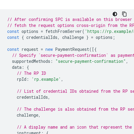
// After confirming SPC is available on this browser
// fetch the request options cross-origin from the R
const
options
=
fetchFromServer
(
'https://rp.example/
const
{
credentialIds
,
challenge
}
=
options
;
const
request
=
new
PaymentRequest
([{
// Specify `secure-payment-confirmation` as paymen
supportedMethods
:
"secure-payment-confirmation"
,
data
:
{
// The RP ID
rpId
:
'rp.example'
,
// List of credential IDs obtained from the RP s
credentialIds
,
// The challenge is also obtained from the RP se
challenge
,
// A display name and an icon that represent the
instrument
:
{