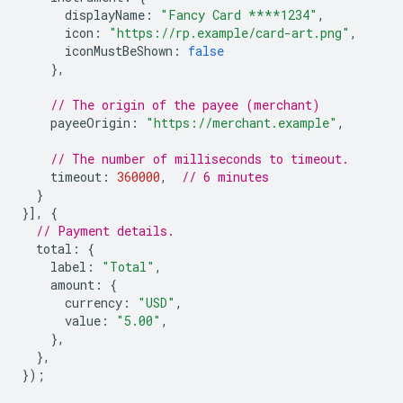
displayName
:
"Fancy Card ****1234"
,
icon
:
"https://rp.example/card-art.png"
,
iconMustBeShown
:
false
},
// The origin of the payee (merchant)
payeeOrigin
:
"https://merchant.example"
,
// The number of milliseconds to timeout.
timeout
:
360000
,
// 6 minutes
}
}],
{
// Payment details.
total
:
{
label
:
"Total"
,
amount
:
{
currency
:
"USD"
,
value
:
"5.00"
,
},
},
});