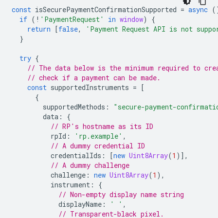
const
isSecurePaymentConfirmationSupported
=
async
(
if
(
!
'PaymentRequest'
in
window
)
{
return
[
false
,
'Payment Request API is not suppo
}
try
{
// The data below is the minimum required to cre
// check if a payment can be made.
const
supportedInstruments
=
[
{
supportedMethods
:
"secure-payment-confirmati
data
:
{
// RP's hostname as its ID
rpId
:
'rp.example'
,
// A dummy credential ID
credentialIds
:
[
new
Uint8Array
(
1
)],
// A dummy challenge
challenge
:
new
Uint8Array
(
1
),
instrument
:
{
// Non-empty display name string
displayName
:
' '
,
// Transparent-black pixel.