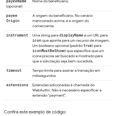
payee
Name
Nome do beneficiário.
(opcional)
payee
A origem do beneficiário. No cenário
Origin
mencionado acima, é a origem do
comerciante.
instrument
display
Name
Uma string para
e um URL para
icon
que aponta para um recurso de imagem.
true
Um booleano opcional (padrão
) para
icon
Must
Be
Shown
que especifica que um
ícone precisa ser buscado e mostrado para
que a solicitação seja bem-sucedida.
timeout
Tempo limite para assinar a transação em
milissegundos
extensions
Extensões adicionadas à chamada do
WebAuthn. Não é necessário especificar a
extensão "payment".
Confira este exemplo de código: