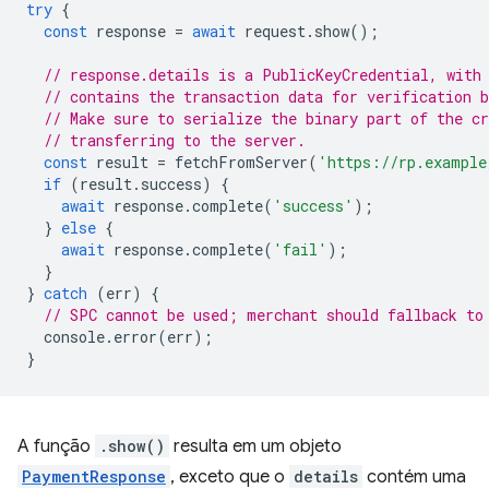
try
{
const
response
=
await
request
.
show
();
// response.details is a PublicKeyCredential, with
// contains the transaction data for verification b
// Make sure to serialize the binary part of the cr
// transferring to the server.
const
result
=
fetchFromServer
(
'https://rp.example
if
(
result
.
success
)
{
await
response
.
complete
(
'success'
);
}
else
{
await
response
.
complete
(
'fail'
);
}
}
catch
(
err
)
{
// SPC cannot be used; merchant should fallback to
console
.
error
(
err
);
}
A função
.show()
resulta em um objeto
PaymentResponse
, exceto que o
details
contém uma