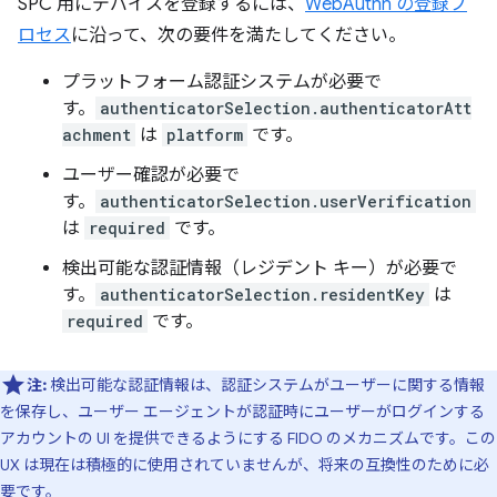
SPC 用にデバイスを登録するには、
WebAuthn の登録プ
ロセス
に沿って、次の要件を満たしてください。
プラットフォーム認証システムが必要で
す。
authenticatorSelection.authenticatorAtt
achment
は
platform
です。
ユーザー確認が必要で
す。
authenticatorSelection.userVerification
は
required
です。
検出可能な認証情報（レジデント キー）が必要で
す。
authenticatorSelection.residentKey
は
required
です。
注:
検出可能な認証情報は、認証システムがユーザーに関する情報
を保存し、ユーザー エージェントが認証時にユーザーがログインする
アカウントの UI を提供できるようにする FIDO のメカニズムです。この
UX は現在は積極的に使用されていませんが、将来の互換性のために必
要です。