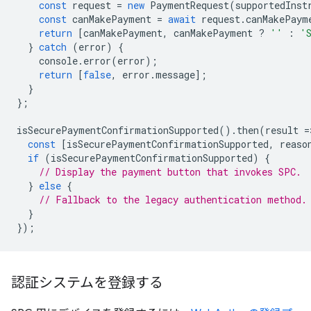
const
request
=
new
PaymentRequest
(
supportedInst
const
canMakePayment
=
await
request
.
canMakePaym
return
[
canMakePayment
,
canMakePayment
?
''
:
'
}
catch
(
error
)
{
console
.
error
(
error
);
return
[
false
,
error
.
message
];
}
};
isSecurePaymentConfirmationSupported
().
then
(
result
=
const
[
isSecurePaymentConfirmationSupported
,
reaso
if
(
isSecurePaymentConfirmationSupported
)
{
// Display the payment button that invokes SPC.
}
else
{
// Fallback to the legacy authentication method.
}
});
認証システムを登録する