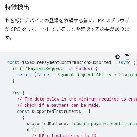
特徴検出
お客様にデバイスの登録を依頼する前に、RP はブラウザ
が SPC をサポートしていることを確認する必要がありま
す。
const
isSecurePaymentConfirmationSupported
=
async
(
if
(
!
'PaymentRequest'
in
window
)
{
return
[
false
,
'Payment Request API is not suppo
}
try
{
// The data below is the minimum required to cre
// check if a payment can be made.
const
supportedInstruments
=
[
{
supportedMethods
:
"secure-payment-confirmati
data
:
{
// RP's hostname as its ID