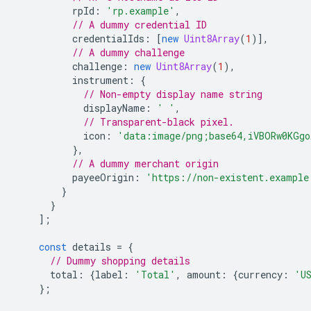
rpId
:
'rp.example'
,
// A dummy credential ID
credentialIds
:
[
new
Uint8Array
(
1
)],
// A dummy challenge
challenge
:
new
Uint8Array
(
1
),
instrument
:
{
// Non-empty display name string
displayName
:
' '
,
// Transparent-black pixel.
icon
:
'data:image/png;base64,iVBORw0KGgo
},
// A dummy merchant origin
payeeOrigin
:
'https://non-existent.example
}
}
];
const
details
=
{
// Dummy shopping details
total
:
{
label
:
'Total'
,
amount
:
{
currency
:
'U
};