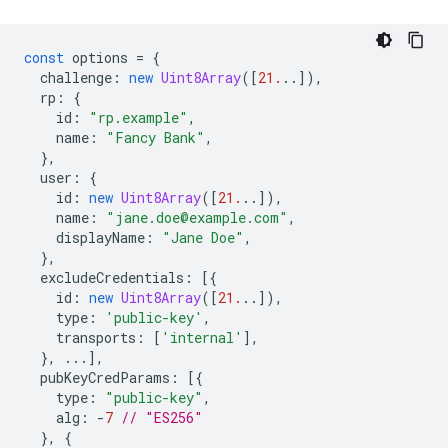
const
options
=
{
challenge
:
new
Uint8Array
([
21.
..]),
rp
:
{
id
:
"rp.example"
,
name
:
"Fancy Bank"
,
},
user
:
{
id
:
new
Uint8Array
([
21.
..]),
name
:
"jane.doe@example.com"
,
displayName
:
"Jane Doe"
,
},
excludeCredentials
:
[{
id
:
new
Uint8Array
([
21.
..]),
type
:
'public-key'
,
transports
:
[
'internal'
],
},
...],
pubKeyCredParams
:
[{
type
:
"public-key"
,
alg
:
-
7
// "ES256"
},
{