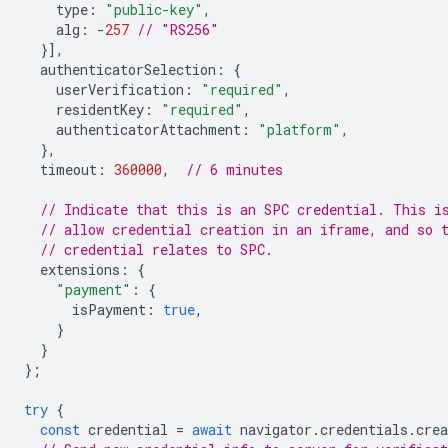
type
:
"public-key"
,
alg
:
-
257
// "RS256"
}],
authenticatorSelection
:
{
userVerification
:
"required"
,
residentKey
:
"required"
,
authenticatorAttachment
:
"platform"
,
},
timeout
:
360000
,
// 6 minutes
// Indicate that this is an SPC credential. This i
// allow credential creation in an iframe, and so 
// credential relates to SPC.
extensions
:
{
"payment"
:
{
isPayment
:
true
,
}
}
};
try
{
const
credential
=
await
navigator
.
credentials
.
crea