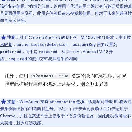
该机制存储用户的相关信息，以便用户代理在用户通过身份验证后提供账
号界面供用户登录。此用户体验目前未被积极使用，但对于未来的兼容性
而言是必需的。
注意
：对于 Chrome Android 的 M109、M110 和 M111 版本，由于
技
术限制
，
需要设置为
authenticatorSelection.residentKey
，而不是
。从 Chrome Android M112 开
preferred
required
始，
的使用方式与其他平台相同。
required
此外，使用
isPayment: true
指定“付款”扩展程序。如果
指定此扩展程序但不满足上述要求，则会抛出异常
注意
：WebAuthn 支持
选项，该选项可帮助 RP 检查注
attestation
册身份验证器的制造商和型号。不过，由于安全付款确认目前仅适用于
Chrome，并且在某些平台上仅限于平台身份验证器，因此此功能可能不
太实用，且为可选功能。