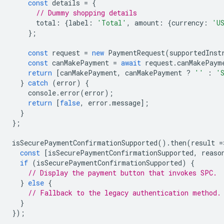
const
details
=
{
// Dummy shopping details
total
:
{
label
:
'Total'
,
amount
:
{
currency
:
'U
};
const
request
=
new
PaymentRequest
(
supportedInst
const
canMakePayment
=
await
request
.
canMakePaym
return
[
canMakePayment
,
canMakePayment
?
''
:
'
}
catch
(
error
)
{
console
.
error
(
error
);
return
[
false
,
error
.
message
];
}
};
isSecurePaymentConfirmationSupported
().
then
(
result
=
const
[
isSecurePaymentConfirmationSupported
,
reaso
if
(
isSecurePaymentConfirmationSupported
)
{
// Display the payment button that invokes SPC.
}
else
{
// Fallback to the legacy authentication method.
}
});