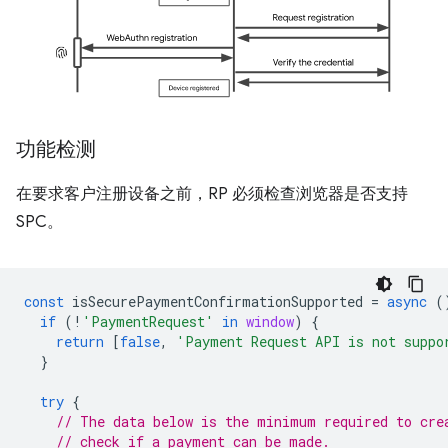
功能检测
在要求客户注册设备之前，RP 必须检查浏览器是否支持
SPC。
const
isSecurePaymentConfirmationSupported
=
async
(
if
(
!
'PaymentRequest'
in
window
)
{
return
[
false
,
'Payment Request API is not suppo
}
try
{
// The data below is the minimum required to cre
// check if a payment can be made.