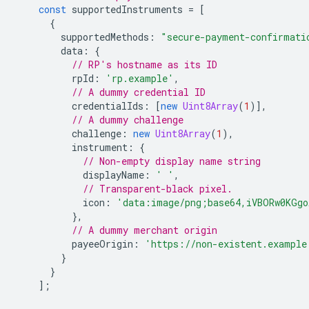
const
supportedInstruments
=
[
{
supportedMethods
:
"secure-payment-confirmati
data
:
{
// RP's hostname as its ID
rpId
:
'rp.example'
,
// A dummy credential ID
credentialIds
:
[
new
Uint8Array
(
1
)],
// A dummy challenge
challenge
:
new
Uint8Array
(
1
),
instrument
:
{
// Non-empty display name string
displayName
:
' '
,
// Transparent-black pixel.
icon
:
'data:image/png;base64,iVBORw0KGgo
},
// A dummy merchant origin
payeeOrigin
:
'https://non-existent.example
}
}
];