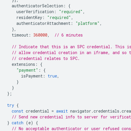
authenticatorSelection
:
{
userVerification
:
"required"
,
residentKey
:
"required"
,
authenticatorAttachment
:
"platform"
,
},
timeout
:
360000
,
// 6 minutes
// Indicate that this is an SPC credential. This i
// allow credential creation in an iframe, and so 
// credential relates to SPC.
extensions
:
{
"payment"
:
{
isPayment
:
true
,
}
}
};
try
{
const
credential
=
await
navigator
.
credentials
.
crea
// Send new credential info to server for verificat
}
catch
(
e
)
{
// No acceptable authenticator or user refused cons