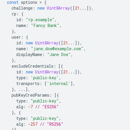
const
options
=
{
challenge
:
new
Uint8Array
([
21.
..]),
rp
:
{
id
:
"rp.example"
,
name
:
"Fancy Bank"
,
},
user
:
{
id
:
new
Uint8Array
([
21.
..]),
name
:
"jane.doe@example.com"
,
displayName
:
"Jane Doe"
,
},
excludeCredentials
:
[{
id
:
new
Uint8Array
([
21.
..]),
type
:
'public-key'
,
transports
:
[
'internal'
],
},
...],
pubKeyCredParams
:
[{
type
:
"public-key"
,
alg
:
-
7
// "ES256"
},
{
type
:
"public-key"
,
alg
:
-
257
// "RS256"
}],