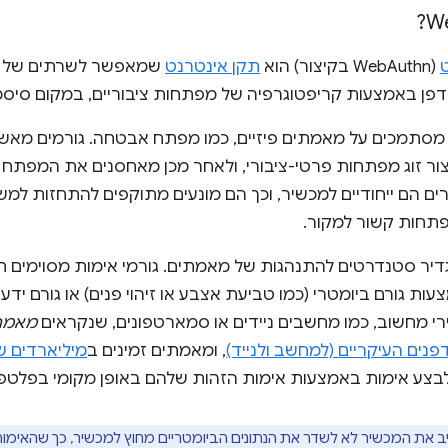
(WebAuthn בקיצור) הוא
תקן אינטרנט
 באמצעות קריפטוגרפיה של מפתחות ציבוריים, במקום סיסמ
מסתמכים על מאמתים פיזיים, כמו מפתח אבטחה. גורמים מא
ור זוג מפתחות פרטי-ציבורי, ולאחר מכן מאחסנים את המפתח ה
ם הם ייחודיים למכשיר, וכך הם מונעים מתוקפים להתחזות למ
מפתחות קשור למקור.
יר סטנדרטים להתנהגות של מאמתים. גורמי אימות מסוימים ת
 גורם ביומטרי (כמו טביעת אצבע או זיהוי פנים) או גורם ידע 
י מחשוב, כמו מחשבים ניידים או סמארטפונים, שנקראים
מאמתי
נים העיקריים (למחשב ולנייד)
, ומאמתים זמינים ב
מיליארדים ש
ולבצע אימות באמצעות אימות הזהות שלהם באופן מקומי בפלטפ