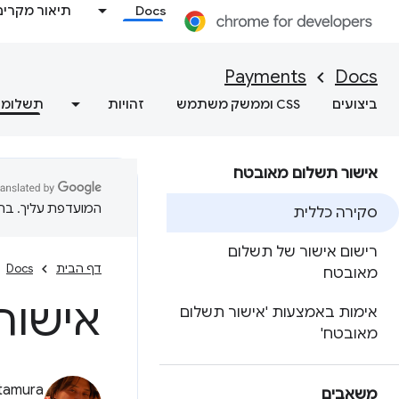
Docs
תיאור מקרים
Payments
Docs
ביצועים
CSS וממשק משתמש
זהויות
תשלומי
אישור תשלום מאובטח
המועדפת עליך. בתרג
סקירה כללית
רישום אישור של תשלום
דף הבית
Docs
מאובטח
אישור
אימות באמצעות 'אישור תשלום
מאובטח'
Kitamura
משאבים