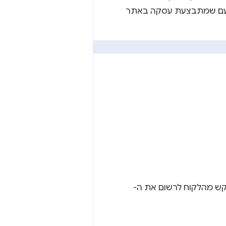
פעם שמתבצעת עסקה באתר
 רישום SPC לא שונה מרישום WebAuthn. אנחנו ממליצים ל-RP לבקש מהלקוח לרשום את ה-