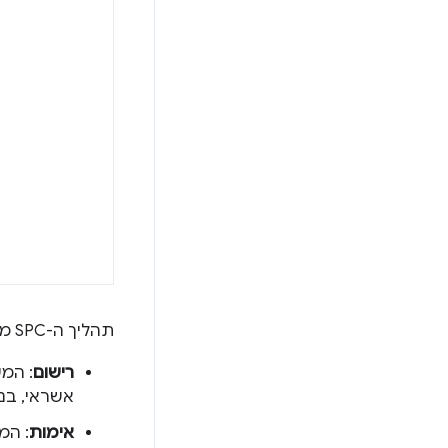
תהליך ה-SPC מורכב משני שלבים: רישום ואימות.
רישום
אשראי, בנ
אימות