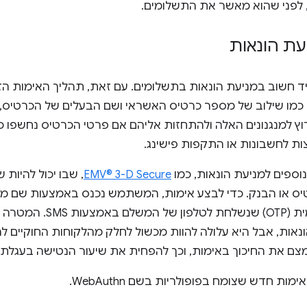
 לפני שהוא מאשר את התשלומים.
עת הונאות
ד חשוב במניעת הונאות בתשלומים. עם זאת, תהליך האימות הז
וץ למנגנונים האלה ולהתחזות אליהם אם פרטי הכרטיס נחשפו
ות לחשבונות או התקפות פישינג.
 נוספים למניעת הונאות, כמו
EMV® 3-D Secure
, שבו יכול להיו
יס או הבנק. כדי לבצע אימות, המשתמש נכנס באמצעות שם 
סיסמה חד-פעמית (OTP) שנ
ונאות, אבל היא עלולה להוות מכשול לחלק מהלקוחות החוקיים
ימות חדש שצומח בפופולריות בשם WebAuthn.