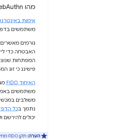
מהו Web
Authn?
אימות באינטרנט
משתמשים בדפדפן
גורמים מאשרים 
האבטחה כדי ליצ
המפתחות שנוצרי
פישינג כי זוג ה
האיחוד FIDO
מגד
משתמשים באמצעות
משולבים במכשיר
נתמך ב
כל הדפדפ
יכולים להירשם 
הערה:
תקן FIDO מחייב את המכשיר לא לשדר את הנתונים הביומטריים מחוץ למכשיר, כך שהאימות של המשתמש מתבצע רק באופן מקומי.