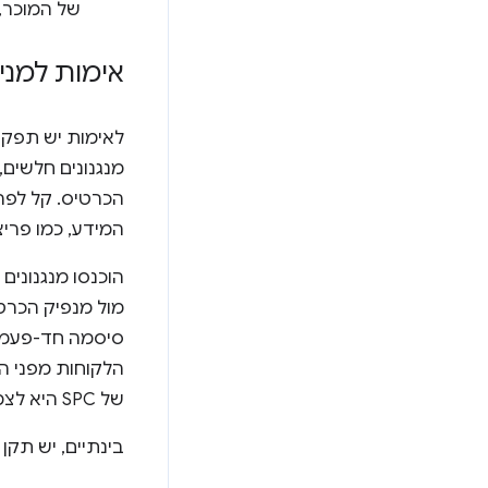
של המוכר,
אימות למני
לאימות יש תפקי
הכרטיס. קל לפר
המידע, כמו פריצ
הוכנסו מנגנונים
מול מנפיק הכרט
הלקוחות מפני ה
של SPC היא לצמצם את החיכוך באימות, וכך להפחית את שיעור הנטישה בעגלת הקניות.
בינתיים, יש תקן א