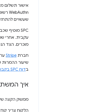
Authn
שעשויים להתחזות למוכרים. הת
עקבית. אחרי שמ
מוכרים. הצד הנסמ
חברת
Stripe
ערכה ניסוי
ב
דוח SPC בקבוצת העבודה של W3C בנושא תשלומים באינטרנט
איך המשתמשי
ממשק הקצה של SPC מורכב משני שלבים: רישום ואי