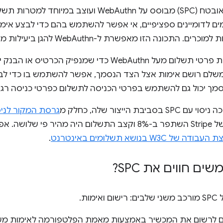
אישור תשלום מאובטח (SPC) מבוסס על WebAuthn ו
Web רשומים לדומיינים ספציפיים, אי אפשר להשתמש בהם כדי לבצע א
כונה הזו מאפשרת ל-WebAuthn להגן ביעילות מפני התקפות פישינג.
SPC מוסיף שכבת פרטי תשלום מעל WebAuthn כדי שמנפיק 
שלם רושם אימות אצל הצד הנסמך, אפשר להשתמש בו כדי לבצ
ך יכול גם להשתמש בפרטי הכניסה לתשלום כפרטי כניסה רגילים של hn
 עם SPC בסביבת הייצור שלה, כחלק מ
גרסת המקור לניסיון ש
שיעור ההמרות של Stripe השתפר ב-8% וקצב התשלום היה מה
.
ם חווים את SPC?
מות.