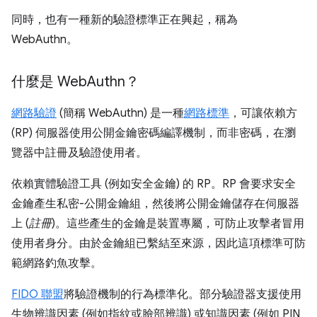
同時，也有一種新的驗證標準正在興起，稱為
WebAuthn。
什麼是 Web
Authn？
網路驗證
(簡稱 WebAuthn) 是一種
網路標準
，可讓依賴方
(RP) 伺服器使用公開金鑰密碼編譯機制，而非密碼，在瀏
覽器中註冊及驗證使用者。
依賴實體驗證工具 (例如安全金鑰) 的 RP。RP 會要求安全
金鑰產生私密-公開金鑰組，然後將公開金鑰儲存在伺服器
上 (
註冊
)。這些產生的金鑰是裝置專屬，可防止攻擊者冒用
使用者身分。由於金鑰組已繫結至來源，因此這項標準可防
範網路釣魚攻擊。
FIDO 聯盟
將驗證機制的行為標準化。部分驗證器支援使用
生物辨識因素 (例如指紋或臉部辨識) 或知識因素 (例如 PIN