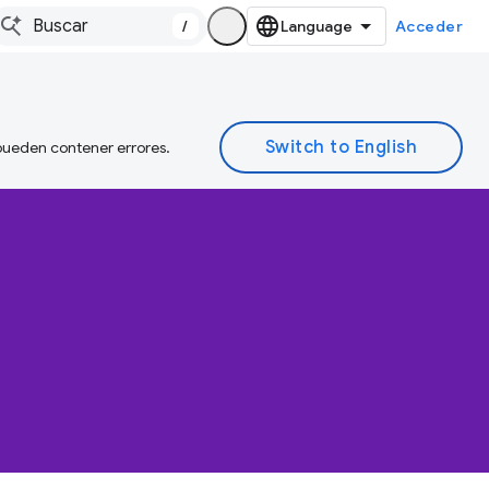
/
Acceder
 pueden contener errores.