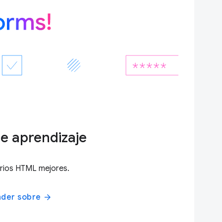
e aprendizaje
rios HTML mejores.
nder sobre
arrow_forward