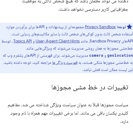
دهنده می تواند مطمئن باشد که هیچ شخص ثالثی به موقعیت
جغرافیایی کاربر دسترسی نخواهد داشت.
توجه:
Privacy Sandbox
مجموعه‌ای از پیشنهادات و APIها برای برآوردن موارد
استفاده شخص ثالث بدون کوکی‌های شخص ثالث یا سایر مکانیسم‌های ردیابی است.
APIهای Sandbox Privacy، مانند
User-Agent Client Hints
و
Topics API
، توسط
خط‌مشی مجوزها به همان روشی مدیریت می‌شوند که ویژگی‌هایی مانند
و
مدیریت می‌شوند. برای فهرستی از APIهای پلتفرم وب که
camera
geolocation
به خط‌مشی مجوزها متکی هستند، به
فهرست ویژگی‌ها
مراجعه کنید. توجه داشته باشید،
این لیست ممکن است فعلی نباشد.
تغییرات در خط مشی مجوزها
سیاست مجوزها قبلاً به عنوان سیاست ویژگی شناخته می شد. مفاهیم
کلیدی یکسان باقی می مانند، اما برخی تغییرات مهم همراه با نام وجود
دارد.