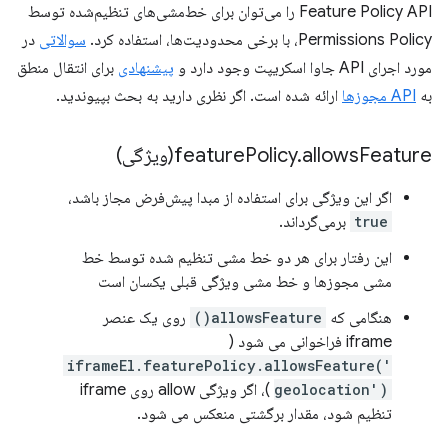
Feature Policy API را می‌توان برای خط‌مشی‌های تنظیم‌شده توسط
Permissions Policy، با برخی محدودیت‌ها، استفاده کرد.
سوالاتی
در
مورد اجرای API جاوا اسکریپت وجود دارد و
پیشنهادی
برای انتقال منطق
به
API مجوزها
ارائه شده است. اگر نظری دارید به بحث بپیوندید.
allowsFeature(
.
Policy
feature
ویژگی)
اگر این ویژگی برای استفاده از مبدا پیش‌فرض مجاز باشد،
true
برمی‌گرداند.
این رفتار برای هر دو خط مشی تنظیم شده توسط خط
مشی مجوزها و خط مشی ویژگی قبلی یکسان است
هنگامی که
allowsFeature()
روی یک عنصر
iframe فراخوانی می شود (
iframeEl.featurePolicy.allowsFeature('
geolocation')
)، اگر ویژگی allow روی iframe
تنظیم شود، مقدار برگشتی منعکس می شود.