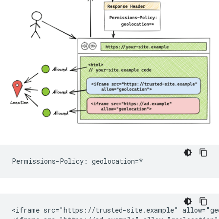
<iframe src="https://trusted-site.example" allow="geo