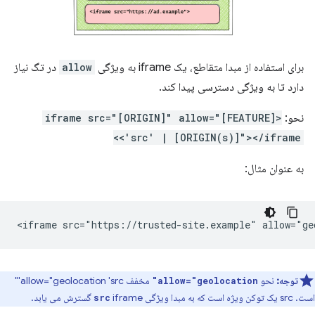
برای استفاده از مبدا متقاطع، یک iframe به ویژگی
allow
در تگ نیاز
دارد تا به ویژگی دسترسی پیدا کند.
نحو:
<iframe src="[ORIGIN]" allow="[FEATURE]
<'src' | [ORIGIN(s)]"></iframe>
به عنوان مثال:
توجه:
نحو
مخفف allow="geolocation 'src'"
allow="geolocation"
است. src یک توکن ویژه است که به مبدا ویژگی
iframe گسترش می یابد.
src