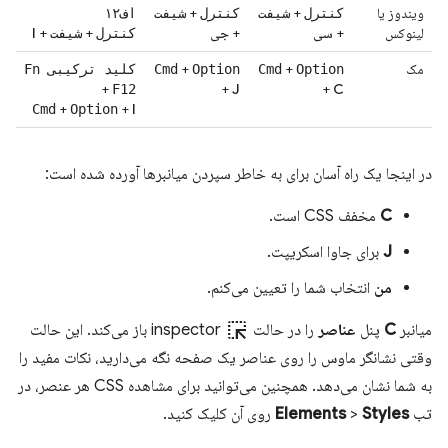
ویندوز یا
+
+
کنترل
شیفت
کنترل
شیفت
اف۱۲
لینوکس
+
سی
+
جی
+
+
I
کنترل
شیفت
مک
+
+
Option
Cmd
Option
Cmd
کلید ترکیبی Fn
+
+
J
+
C
F12
+
+
I
Cmd
Option
در اینجا یک راه آسان برای به خاطر سپردن میانبرها آورده شده است:
C
مخفف CSS است.
J
برای جاوا اسکریپت.
من
انتخاب شما را تعیین می‌کنم.
ink_selection
میانبر
C
پنل
عناصر
را در حالت
inspector باز می‌کند. این حالت
وقتی نشانگر ماوس را روی عناصر یک صفحه نگه می‌دارید، نکات مفید را
به شما نشان می‌دهد. همچنین می‌توانید برای مشاهده CSS هر عنصر، در
تب
Styles
>
Elements
روی آن کلیک کنید.