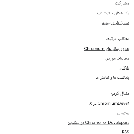
مشارکت
یک اشکال را ثبت کنید
مسائل باز را ببینید
مطالب مرتبط
به‌روزرسانی‌های Chromium
مطالعات موردی
بایگانی
پادکست ها و نمایش ها
دنبال کردن
@ChromiumDev در X
یوتیوب
Chrome for Developers در لینکدین
RSS