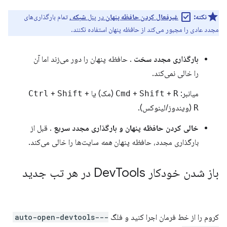
check_box
نکته:
غیرفعال کردن حافظه پنهان
در پنل
شبکه
،
تمام بارگذاری‌های
مجدد عادی را مجبور می‌کند از حافظه پنهان استفاده نکنند.
بارگذاری مجدد سخت
. حافظه پنهان را دور می‌زند اما آن
را خالی نمی‌کند.
میانبر:
R
+
Shift
+
Cmd
(مک) یا
+
Shift
+
Ctrl
R
(ویندوز/لینوکس).
خالی کردن حافظه پنهان و بارگذاری مجدد سریع
. قبل از
بارگذاری مجدد، حافظه پنهان
همه
سایت‌ها را خالی می‌کند.
باز شدن خودکار Dev
Tools در هر تب جدید
کروم را از خط فرمان اجرا کنید و فلگ
--auto-open-devtools-