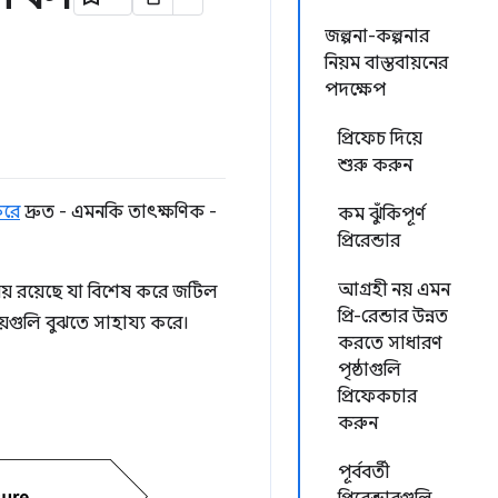
জল্পনা-কল্পনার
নিয়ম বাস্তবায়নের
পদক্ষেপ
প্রিফেচ দিয়ে
শুরু করুন
করে
দ্রুত - এমনকি তাৎক্ষণিক -
কম ঝুঁকিপূর্ণ
প্রিরেন্ডার
আগ্রহী নয় এমন
ষয় রয়েছে যা বিশেষ করে জটিল
প্রি-রেন্ডার উন্নত
়গুলি বুঝতে সাহায্য করে।
করতে সাধারণ
পৃষ্ঠাগুলি
প্রিফেকচার
করুন
পূর্ববর্তী