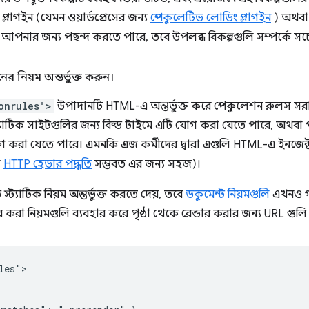
প্লাগইন (যেমন ওয়ার্ডপ্রেসের জন্য
স্পেকুলেটিভ লোডিং প্লাগইন
) অথবা ল
া আপনার জন্য পছন্দ করতে পারে, তবে উপলব্ধ বিকল্পগুলি সম্পর্কে স
র নিয়ম অন্তর্ভুক্ত করুন।
onrules">
উপাদানটি HTML-এ অন্তর্ভুক্ত করে স্পেকুলেশন রুলস সরাসর
্ট্যাটিক সাইটগুলির জন্য বিল্ড টাইমে এটি যোগ করা যেতে পারে, অথবা 
 যোগ করা যেতে পারে। এমনকি এজ কর্মীদের দ্বারা এগুলি HTML-এ ইনজে
া
HTTP হেডার পদ্ধতি
সম্ভবত এর জন্য সহজ)।
ট্যাটিক নিয়ম অন্তর্ভুক্ত করতে দেয়, তবে
ডকুমেন্ট নিয়মগুলি
এখনও গ
র করা নিয়মগুলি ব্যবহার করে পৃষ্ঠা থেকে রেন্ডার করার জন্য URL গুলি
es">
