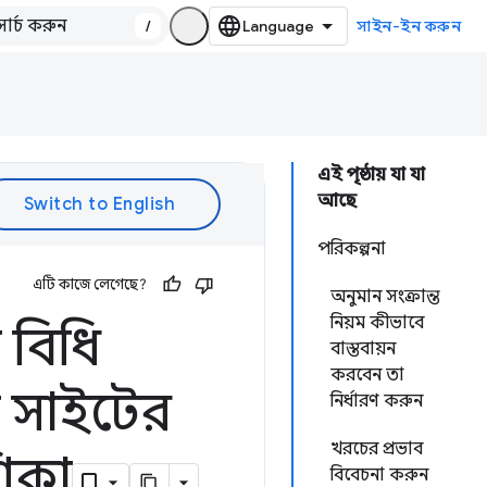
/
সাইন-ইন করুন
এই পৃষ্ঠায় যা যা
আছে
পরিকল্পনা
এটি কাজে লেগেছে?
অনুমান সংক্রান্ত
নিয়ম কীভাবে
বিধি
বাস্তবায়ন
করবেন তা
সাইটের
নির্ধারণ করুন
খরচের প্রভাব
শিকা
বিবেচনা করুন