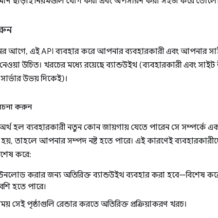
ুনর্নির্মাণ ছাড়াই নিয়মগুলি যোগ করা এবং অপসারণ করা সহজ করে তোলে
রুন
বায়নের আগে, এই API ব্যবহার করে আপনার ব্যবহারকারী এবং আপনার সা
েওয়া উচিত। খরচের মধ্যে রয়েছে ব্যান্ডউইথ (ব্যবহারকারী এবং সাইট উ
ং সার্ভার উভয় দিকেই)।
েচনা করুন
থ হল ব্যবহারকারী নতুন কোন জায়গায় যেতে পারেন সে সম্পর্কে একট
হয়, তাহলে আপনার সম্পদ নষ্ট হতে পারে। এই কারণেই ব্যবহারকারীদে
শেষ করে:
উনলোড করার জন্য অতিরিক্ত ব্যান্ডউইথ ব্যবহার করা হবে—বিশেষ ক
বেশি হতে পারে।
সময় সেই পৃষ্ঠাগুলি রেন্ডার করতে অতিরিক্ত প্রক্রিয়াকরণ খরচ।