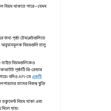
তিশীল নিয়ম থাকতে পারে—যেমন
এর জন্য পৃষ্ঠা টেমপ্লেটগুলিতে
া অনুমানমূলক নিয়মগুলি চালু
ন্ট-সাইড নিয়মগুলিকেও
ট পৃষ্ঠাটি প্রি-রেন্ডার
ে পারে। যদিও API-তে
একটি
লপারদের তাদের নিজস্ব যুক্তি
স ডকুমেন্ট নিয়ম থাকা এবং
ে মিলে যায়।