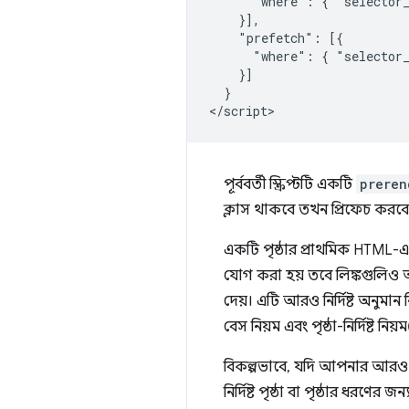
      "where": { "selector_
    }],

    "prefetch": [{

      "where": { "selector_
    }]

  }

পূর্ববর্তী স্ক্রিপ্টটি একটি
preren
ক্লাস থাকবে তখন প্রিফেচ করবে
একটি পৃষ্ঠার প্রাথমিক HTML-এ 
যোগ করা হয় তবে লিঙ্কগুলিও 
দেয়। এটি আরও নির্দিষ্ট অনুম
বেস নিয়ম এবং পৃষ্ঠা-নির্দিষ্ট নি
বিকল্পভাবে, যদি আপনার আরও নির্দি
নির্দিষ্ট পৃষ্ঠা বা পৃষ্ঠার ধরণের 