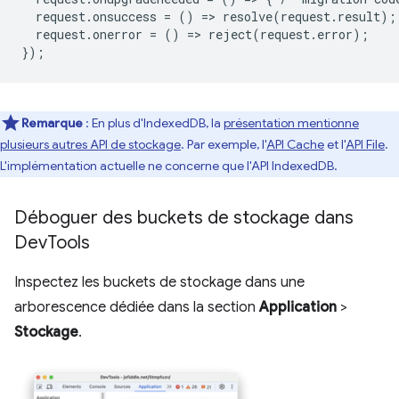
request
.
onsuccess
=
()
=
>
resolve
(
request
.
result
);
request
.
onerror
=
()
=
>
reject
(
request
.
error
);
});
Remarque
: En plus d'IndexedDB, la
présentation mentionne
plusieurs autres API de stockage
. Par exemple, l'
API Cache
et l'
API File
.
L'implémentation actuelle ne concerne que l'API IndexedDB.
Déboguer des buckets de stockage dans
Dev
Tools
Inspectez les buckets de stockage dans une
arborescence dédiée dans la section
Application
>
Stockage
.