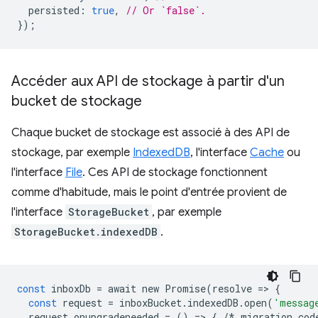
persisted
:
true
,
// Or `false`.
});
Accéder aux API de stockage à partir d'un
bucket de stockage
Chaque bucket de stockage est associé à des API de
stockage, par exemple
IndexedDB
, l'interface
Cache
ou
l'interface
File
. Ces API de stockage fonctionnent
comme d'habitude, mais le point d'entrée provient de
l'interface
StorageBucket
, par exemple
StorageBucket.indexedDB
.
const
inboxDb
=
await
new
Promise
(
resolve
=
>
{
const
request
=
inboxBucket
.
indexedDB
.
open
(
'messag
request
.
onupgradeneeded
=
()
=
>
{
/*
migration
cod