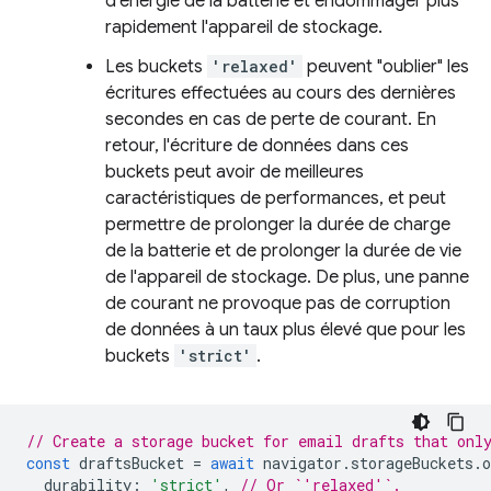
d'énergie de la batterie et endommager plus
rapidement l'appareil de stockage.
Les buckets
'relaxed'
peuvent "oublier" les
écritures effectuées au cours des dernières
secondes en cas de perte de courant. En
retour, l'écriture de données dans ces
buckets peut avoir de meilleures
caractéristiques de performances, et peut
permettre de prolonger la durée de charge
de la batterie et de prolonger la durée de vie
de l'appareil de stockage. De plus, une panne
de courant ne provoque pas de corruption
de données à un taux plus élevé que pour les
buckets
'strict'
.
// Create a storage bucket for email drafts that onl
const
draftsBucket
=
await
navigator
.
storageBuckets
.
o
durability
:
'strict'
,
// Or `'relaxed'`.