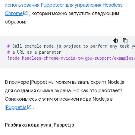
использования Puppeteer для управления Headless
Chrome
, который можно запустить следующим
образом:
# 
Call
example
node.js
project
to
perform
any
task
y
# 
a
URL
as
a
!node headless-chrome-nvidia-t4-gpu-support/examples
В примере jPuppet мы можем вызвать скрипт Node.js
для создания снимка экрана. Но как это работает?
Ознакомьтесь с этим описанием кода Node.js в
jPuppet.js
.
Разбивка кода узла j
Puppet
.
js