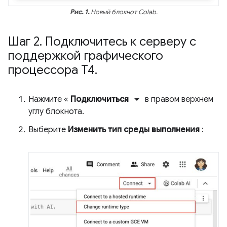
Рис. 1.
Новый блокнот Colab.
Шаг 2
.
Подключитесь к серверу с
поддержкой графического
процессора T4
.
arrow_drop_down
Нажмите «
Подключиться
в правом верхнем
углу блокнота.
Выберите
Изменить тип среды выполнения
: