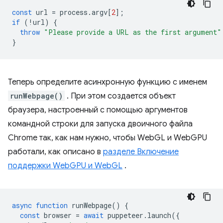
const
url
=
process
.
argv
[
2
];
if
(
!
url
)
{
throw
"Please provide a URL as the first argument"
}
Теперь определите асинхронную функцию с именем
runWebpage()
. При этом создается объект
браузера, настроенный с помощью аргументов
командной строки для запуска двоичного файла
Chrome так, как нам нужно, чтобы WebGL и WebGPU
работали, как описано в
разделе Включение
поддержки WebGPU и WebGL
.
async
function
runWebpage
()
{
const
browser
=
await
puppeteer
.
launch
({