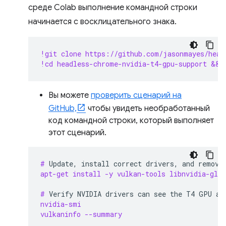
среде Colab выполнение командной строки
начинается с восклицательного знака.
!git clone https://github.com/jasonmayes/head
!cd headless-chrome-nvidia-t4-gpu-support && 
Вы можете
проверить сценарий на
GitHub,
чтобы увидеть необработанный
код командной строки, который выполняет
этот сценарий.
# 
Update,
install
correct
drivers,
and
remove
apt-get install -y vulkan-tools libnvidia-gl-5
# 
Verify
NVIDIA
drivers
can
see
the
T4
GPU
an
nvidia-smi
vulkaninfo --summary