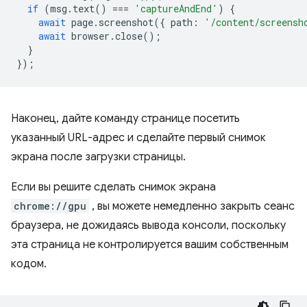
if
(
msg
.
text
()
===
'captureAndEnd'
)
{
await
page
.
screenshot
({
path
:
'/content/screensh
await
browser
.
close
();
}
});
Наконец, дайте команду странице посетить
указанный URL-адрес и сделайте первый снимок
экрана после загрузки страницы.
Если вы решите сделать снимок экрана
chrome://gpu
, вы можете немедленно закрыть сеанс
браузера, не дожидаясь вывода консоли, поскольку
эта страница не контролируется вашим собственным
кодом.