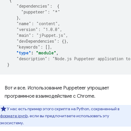
{
"dependencies"
:
{
"puppeteer"
:
"*"
},
"name"
:
"content"
,
"version"
:
"1.0.0"
,
"main"
:
"jPuppet.js"
,
"devDependencies"
:
{},
"keywords"
:
[],
"type"
:
"module"
,
"description"
:
"Node.js Puppeteer application to
}
Вот и все. Использование Puppeteer упрощает
программное взаимодействие с Chrome.
У нас есть пример этого скрипта на Python, сохраненный в
формате ipynb,
если вы предпочитаете использовать эту
экосистему.