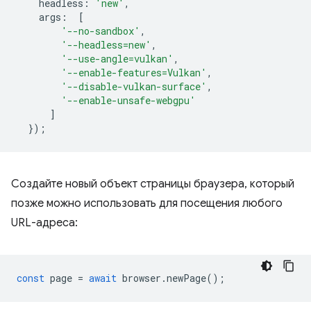
headless
:
'new'
,
args
:
[
'--no-sandbox'
,
'--headless=new'
,
'--use-angle=vulkan'
,
'--enable-features=Vulkan'
,
'--disable-vulkan-surface'
,
'--enable-unsafe-webgpu'
]
});
Создайте новый объект страницы браузера, который
позже можно использовать для посещения любого
URL-адреса:
const
page
=
await
browser
.
newPage
();