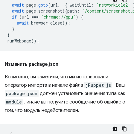
await
page
.
goto
(
url
,
{
waitUntil
:
'networkidle2'
await
page
.
screenshot
({
path
:
'/content/screenshot.
if
(
url
===
'chrome://gpu'
)
{
await
browser
.
close
();
}
}
runWebpage
();
Изменить package
.
json
Возможно, вы заметили, что мы использовали
оператор импорта в начале файла
jPuppet.js
. Ваш
package.json
должен установить значения типа как
module
, иначе вы получите сообщение об ошибке о
том, что модуль недействителен.