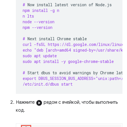
# 
Now
install
latest
version
of
npm install -g n
n lts
node --version
npm --version
# 
Next
install
Chrome
curl -fsSL https://dl.google.com/linux/linux_
echo "deb [arch=amd64 signed-by=/usr/share/ke
sudo apt update
sudo apt install -y google-chrome-stable
# 
Start
dbus
to
avoid
warnings
by
Chrome
export DBUS_SESSION_BUS_ADDRESS="unix:path=/v
/etc/init.d/dbus start
Нажмите
play_circle
рядом с ячейкой, чтобы выполнить
код.