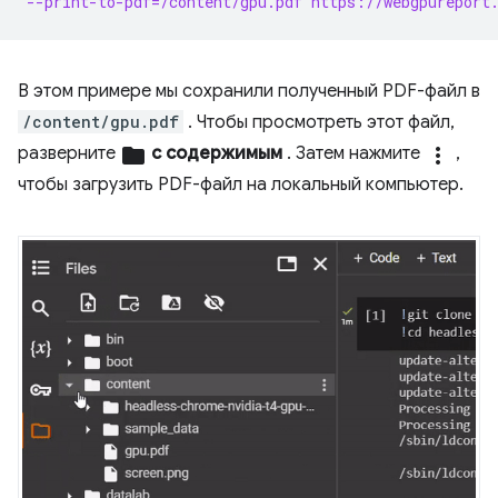
--print-to-pdf=/content/gpu.pdf https://webgpureport
В этом примере мы сохранили полученный PDF-файл в
/content/gpu.pdf
. Чтобы просмотреть этот файл,
разверните
folder
с содержимым
. Затем нажмите
more_vert
,
чтобы загрузить PDF-файл на локальный компьютер.