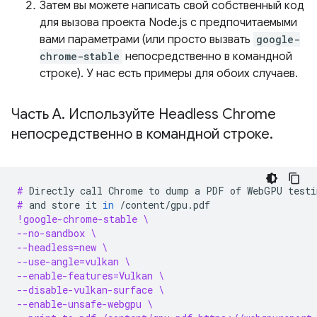
Затем вы можете написать свой собственный код
для вызова проекта Node.js с предпочитаемыми
вами параметрами (или просто вызвать
google-
chrome-stable
непосредственно в командной
строке). У нас есть примеры для обоих случаев.
Часть A
.
Используйте Headless Chrome
непосредственно в командной строке
.
# 
Directly
call
Chrome
to
dump
a
PDF
of
WebGPU
testi
# 
and
store
it
in
!google-chrome-stable \
--no-sandbox \
--headless=new \
--use-angle=vulkan \
--enable-features=Vulkan \
--disable-vulkan-surface \
--enable-unsafe-webgpu \