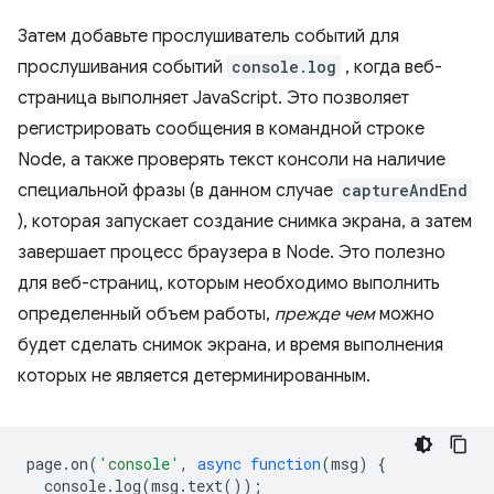
Затем добавьте прослушиватель событий для
прослушивания событий
console.log
, когда веб-
страница выполняет JavaScript. Это позволяет
регистрировать сообщения в командной строке
Node, а также проверять текст консоли на наличие
специальной фразы (в данном случае
captureAndEnd
), которая запускает создание снимка экрана, а затем
завершает процесс браузера в Node. Это полезно
для веб-страниц, которым необходимо выполнить
определенный объем работы,
прежде чем
можно
будет сделать снимок экрана, и время выполнения
которых не является детерминированным.
page
.
on
(
'console'
,
async
function
(
msg
)
{
console
.
log
(
msg
.
text
());