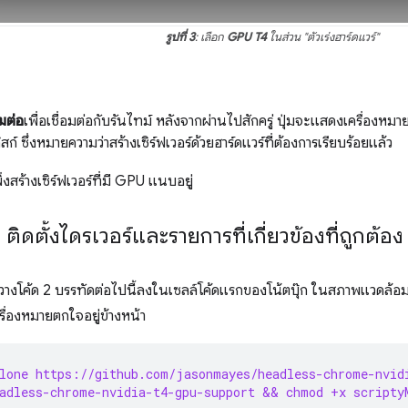
รูปที่ 3
: เลือก
GPU T4
ในส่วน "ตัวเร่งฮาร์ดแวร์"
อมต่อ
เพื่อเชื่อมต่อกับรันไทม์ หลังจากผ่านไปสักครู่ ปุ่มจะแสดงเครื่องหม
์ ซึ่งหมายความว่าสร้างเซิร์ฟเวอร์ด้วยฮาร์ดแวร์ที่ต้องการเรียบร้อยแล้ว
่งสร้างเซิร์ฟเวอร์ที่มี GPU แนบอยู่
: ติดตั้งไดรเวอร์และรายการที่เกี่ยวข้องที่ถูกต้อง
างโค้ด 2 บรรทัดต่อไปนี้ลงในเซลล์โค้ดแรกของโน้ตบุ๊ก ในสภาพแวดล้
ครื่องหมายตกใจอยู่ข้างหน้า
lone https://github.com/jasonmayes/headless-chrome-nvid
adless-chrome-nvidia-t4-gpu-support && chmod +x scripty