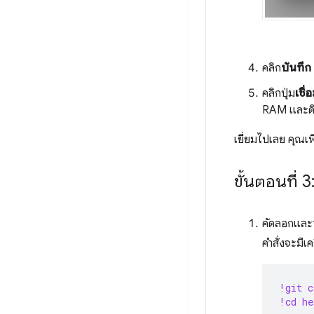
คลิก
บันทึก
คลิกปุ่ม
เชื่
RAM และดิสก
เยี่ยมไปเลย คุณเพิ
ขั้นตอนที่ 3
คัดลอกและว
คำสั่งจะมีเ
!git c
!cd he