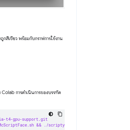
ายถูกสีเขียว พร้อมกับกราฟการใช้งาน
อม Colab การดำเนินการของบรรทัด
ia-t4-gpu-support.git
McScriptFace.sh && ./scriptyMcScriptFace.sh