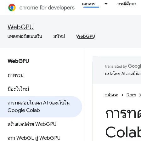
เอกสาร
กรณีศึกษา
WebGPU
แพลตฟอร์มแบบเว็บ
มาใหม่
WebGPU
Web
GPU
แปลโดย AI อาจมีข้
ภาพรวม
มีอะไรใหม่
หน้าแรก
Docs
การทดสอบโมเดล AI ของเว็บใน
การท
Google Colab
สร้างแอปด้วย Web
GPU
Cola
จาก Web
GL สู่ Web
GPU