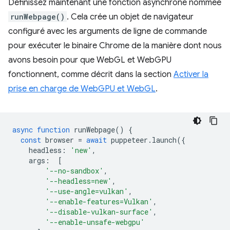
Définissez maintenant une fonction asynchrone nommée
runWebpage()
. Cela crée un objet de navigateur
configuré avec les arguments de ligne de commande
pour exécuter le binaire Chrome de la manière dont nous
avons besoin pour que WebGL et WebGPU
fonctionnent, comme décrit dans la section
Activer la
prise en charge de WebGPU et WebGL
.
async
function
runWebpage
()
{
const
browser
=
await
puppeteer
.
launch
({
headless
:
'new'
,
args
:
[
'--no-sandbox'
,
'--headless=new'
,
'--use-angle=vulkan'
,
'--enable-features=Vulkan'
,
'--disable-vulkan-surface'
,
'--enable-unsafe-webgpu'