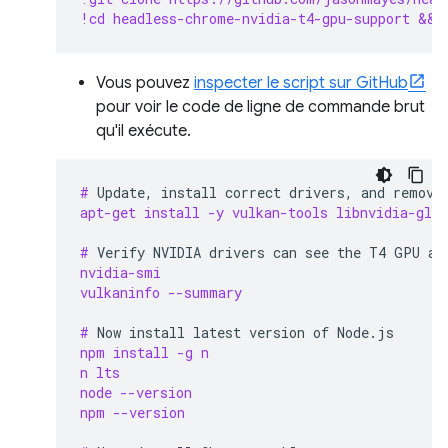
!cd headless-chrome-nvidia-t4-gpu-support && 
Vous pouvez
inspecter le script sur GitHub
pour voir le code de ligne de commande brut
qu'il exécute.
# 
Update,
install
correct
drivers,
and
remove
apt-get install -y vulkan-tools libnvidia-gl-5
# 
Verify
NVIDIA
drivers
can
see
the
T4
GPU
an
nvidia-smi
vulkaninfo --summary
# 
Now
install
latest
version
of
npm install -g n
n lts
node --version
npm --version