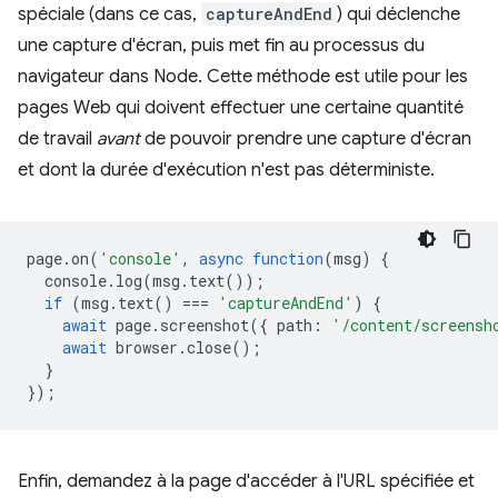
spéciale (dans ce cas,
captureAndEnd
) qui déclenche
une capture d'écran, puis met fin au processus du
navigateur dans Node. Cette méthode est utile pour les
pages Web qui doivent effectuer une certaine quantité
de travail
avant
de pouvoir prendre une capture d'écran
et dont la durée d'exécution n'est pas déterministe.
page
.
on
(
'console'
,
async
function
(
msg
)
{
console
.
log
(
msg
.
text
());
if
(
msg
.
text
()
===
'captureAndEnd'
)
{
await
page
.
screenshot
({
path
:
'/content/screensh
await
browser
.
close
();
}
});
Enfin, demandez à la page d'accéder à l'URL spécifiée et