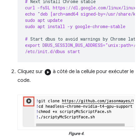
# 
Next
install
Chrome
curl -fsSL https://dl.google.com/linux/linux_
echo "deb [arch=amd64 signed-by=/usr/share/ke
sudo apt update
sudo apt install -y google-chrome-stable
# 
Start
dbus
to
avoid
warnings
by
Chrome
export DBUS_SESSION_BUS_ADDRESS="unix:path=/v
/etc/init.d/dbus start
Cliquez sur
play_circle
à côté de la cellule pour exécuter le
code.
Figure 4
.