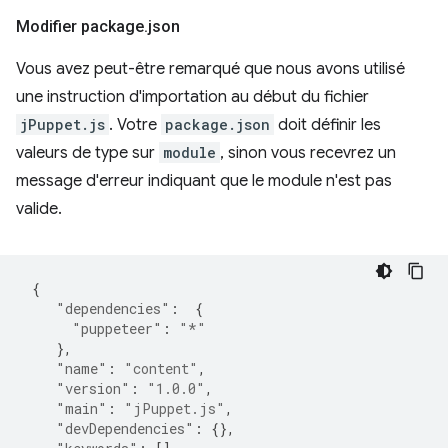
Modifier package
.
json
Vous avez peut-être remarqué que nous avons utilisé
une instruction d'importation au début du fichier
jPuppet.js
. Votre
package.json
doit définir les
valeurs de type sur
module
, sinon vous recevrez un
message d'erreur indiquant que le module n'est pas
valide.
{
"dependencies"
:
{
"puppeteer"
:
"*"
},
"name"
:
"content"
,
"version"
:
"1.0.0"
,
"main"
:
"jPuppet.js"
,
"devDependencies"
:
{},