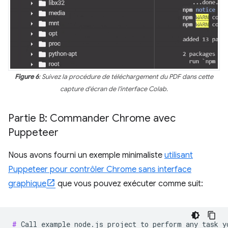
Figure 6
: Suivez la procédure de téléchargement du PDF dans cette
capture d'écran de l'interface Colab.
Partie B: Commander Chrome avec
Puppeteer
Nous avons fourni un exemple minimaliste
utilisant
Puppeteer pour contrôler Chrome sans interface
graphique
que vous pouvez exécuter comme suit:
# 
Call
example
node.js
project
to
perform
any
task
y