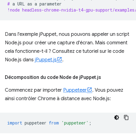
# 
a
URL
as
a
!node headless-chrome-nvidia-t4-gpu-support/examples
Dans l'exemple jPuppet, nous pouvons appeler un script
Node.js pour créer une capture d'écran. Mais comment
cela fonctionne-t-il ? Consultez ce tutoriel sur le code
Node.js dans
jPuppet.js
.
Décomposition du code Node de j
Puppet
.
js
Commencez par importer
Puppeteer
. Vous pouvez
ainsi contrôler Chrome à distance avec Node.js:
import
puppeteer
from
'puppeteer'
;