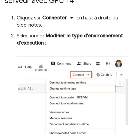
serveur avec GPU T4
arrow_drop_down
Cliquez sur
Connecter
en haut à droite du
bloc-notes.
Sélectionnez
Modifier le type d'environnement
d'exécution
: