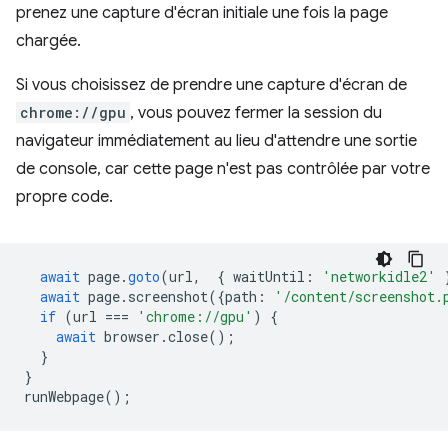
prenez une capture d'écran initiale une fois la page
chargée.
Si vous choisissez de prendre une capture d'écran de
chrome://gpu
, vous pouvez fermer la session du
navigateur immédiatement au lieu d'attendre une sortie
de console, car cette page n'est pas contrôlée par votre
propre code.
await
page
.
goto
(
url
,
{
waitUntil
:
'networkidle2'
await
page
.
screenshot
({
path
:
'/content/screenshot.
if
(
url
===
'chrome://gpu'
)
{
await
browser
.
close
();
}
}
runWebpage
();