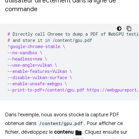
utilisateur directement dans la ligne de
commande
# 
Directly
call
Chrome
to
dump
a
PDF
of
WebGPU
testi
# 
and
store
it
in
!google-chrome-stable \
--no-sandbox \
--headless=new \
--use-angle=vulkan \
--enable-features=Vulkan \
--disable-vulkan-surface \
--enable-unsafe-webgpu \
--print-to-pdf=/content/gpu.pdf https://webgpureport
Dans l'exemple, nous avons stocké la capture PDF
obtenue dans
/content/gpu.pdf
. Pour afficher ce
fichier, développez le
contenu
folder
. Cliquez ensuite sur