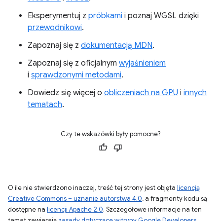
Eksperymentuj z
próbkami
i poznaj WGSL dzięki
przewodnikowi
.
Zapoznaj się z
dokumentacją MDN
.
Zapoznaj się z oficjalnym
wyjaśnieniem
i
sprawdzonymi metodami
.
Dowiedz się więcej o
obliczeniach na GPU
i
innych
tematach
.
Czy te wskazówki były pomocne?
O ile nie stwierdzono inaczej, treść tej strony jest objęta
licencją
Creative Commons – uznanie autorstwa 4.0
, a fragmenty kodu są
dostępne na
licencji Apache 2.0
. Szczegółowe informacje na ten
temat zawierają
zasady dotyczące witryny Google Developers
.