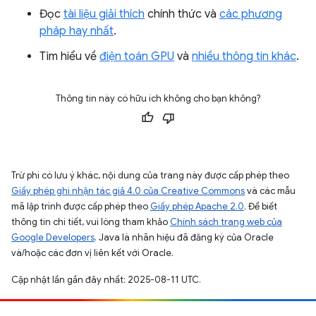
Đọc
tài liệu giải thích
chính thức và
các phương
pháp hay nhất
.
Tìm hiểu về
điện toán GPU
và
nhiều thông tin khác
.
Thông tin này có hữu ích không cho bạn không?
Trừ phi có lưu ý khác, nội dung của trang này được cấp phép theo
Giấy phép ghi nhận tác giả 4.0 của Creative Commons
và các mẫu
mã lập trình được cấp phép theo
Giấy phép Apache 2.0
. Để biết
thông tin chi tiết, vui lòng tham khảo
Chính sách trang web của
Google Developers
. Java là nhãn hiệu đã đăng ký của Oracle
và/hoặc các đơn vị liên kết với Oracle.
Cập nhật lần gần đây nhất: 2025-08-11 UTC.