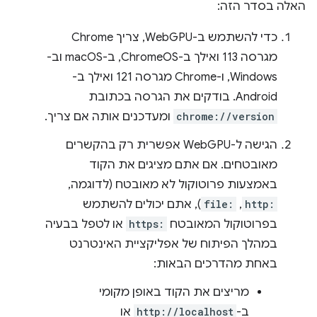
האלה בסדר הזה:
כדי להשתמש ב-WebGPU, צריך Chrome
מגרסה 113 ואילך ב-ChromeOS, ב-macOS וב-
Windows, ו-Chrome מגרסה 121 ואילך ב-
Android. בודקים את הגרסה בכתובת
chrome://version
ומעדכנים אותה אם צריך.
הגישה ל-WebGPU אפשרית רק בהקשרים
מאובטחים. אם אתם מציגים את הקוד
באמצעות פרוטוקול לא מאובטח (לדוגמה,
http:
,
file:
), אתם יכולים להשתמש
בפרוטוקול המאובטח
https:
או לטפל בבעיה
במהלך הפיתוח של אפליקציית האינטרנט
באחת מהדרכים הבאות:
מריצים את הקוד באופן מקומי
ב-
http://localhost
או