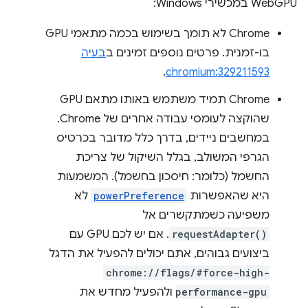
WebGPU במכשירי Windows:
‫Chrome לא תומך בשימוש בכמה מתאמי GPU
בו-זמנית. פרטים נוספים זמינים ב
בעיה
.
chromium:329211593
‫Chrome תמיד משתמש באותו מתאם GPU
שהוקצה לעומסי עבודה אחרים של Chrome.
במחשבים ניידים, בדרך כלל מדובר בכרטיס
הגרפי המשולב, בגלל השיקול של צריכת
החשמל (כלומר: חיסכון בחשמל). המשמעות
היא שהאפשרות
powerPreference
לא
משפיעה כשמתקשרים אל
requestAdapter()
. אם יש לכם GPU עם
ביצועים גבוהים, אתם יכולים להפעיל את הדגל
chrome://flags/#force-high-
performance-gpu
ולהפעיל מחדש את