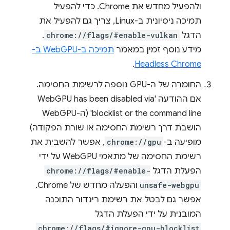
ולהפעיל מחדש את Chrome. כדי להפעיל
תמיכה ניסיונית ב-Linux, צריך גם להפעיל את
הדגל
chrome://flags/#enable-vulkan
.
מידע נוסף זמין במאמר
תמיכה ב-WebGPU ב-
.
Headless Chrome
החומרה של ה-GPU נוספה לרשימת החסימה.
אם ההודעה 'WebGPU has been disabled via
blocklist or the command line' (ה-WebGPU
הושבת דרך רשימת החסימה או שורת הפקודה)
מופיעה ב-
chrome://gpu
, אפשר להשבית את
רשימת החסימה של מתאמי WebGPU על ידי
הפעלת הדגל
chrome://flags/#enable-
unsafe-webgpu
והפעלה מחדש של Chrome.
אפשר גם לבטל את רשימת רינדור התוכנה
המובנית על ידי הפעלת הדגל
chrome://flags/#ignore-gpu-blocklist