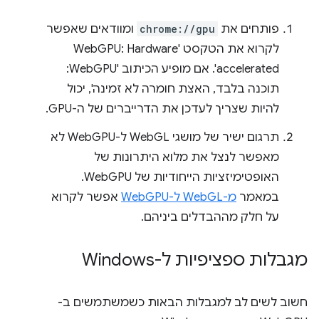
פותחים את
chrome://gpu
ומוודאים שאפשר
לקרוא את הטקסט 'WebGPU: Hardware
accelerated'. אם מופיע הכיתוב 'WebGPU:
תוכנה בלבד, האצת חומרה לא זמינה', יכול
להיות שצריך לעדכן את הדרייברים של ה-GPU.
תרגום ישיר של מושגי WebGL ל-WebGPU לא
מאפשר לנצל את מלוא היתרונות של
האופטימיזציות הייחודיות של WebGPU.
במאמר
מ-WebGL ל-WebGPU
אפשר לקרוא
על חלק מההבדלים ביניהם.
מגבלות ספציפיות ל-Windows
חשוב לשים לב למגבלות הבאות כשמשתמשים ב-