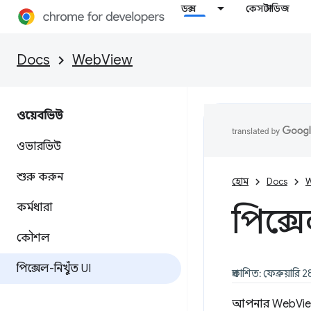
ডক্স
কেস স্টাডিজ
Docs
WebView
ওয়েবভিউ
ওভারভিউ
শুরু করুন
হোম
Docs
W
কর্মধারা
পিক্স
কৌশল
পিক্সেল-নিখুঁত UI
প্রকাশিত: ফেব্রুয়ারি
আপনার WebView এ