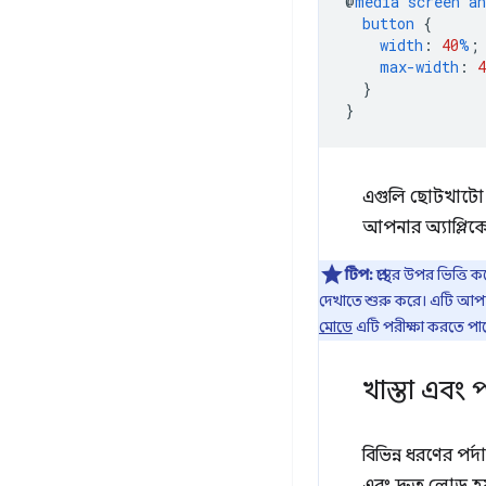
@
media
screen
an
button
{
width
:
40
%
;
max-width
:
4
}
}
এগুলি ছোটখাটো প
আপনার অ্যাপ্লিক
টিপ:
প্রস্থের উপর ভিত
দেখাতে শুরু করে। এটি আপনার
মোডে
এটি পরীক্ষা করতে পা
খাস্তা এবং 
বিভিন্ন ধরণের পর