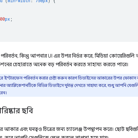
d
(
min-width
:
750px
)
{
00
px
;
রিবর্তন, কিন্তু আপনার UI এর উপর নির্ভর করে, মিডিয়া কোয়েরিগ
েশনের চেহারাতে অনেক বড় পরিবর্তন করতে সাহায্য করতে পারে।
্তি করে ইন্টারফেস পরিবর্তন করার চেষ্টা করুন কারণ ডিভাইসের আকারের উপর ফোকাস ক
 অ্যাপ্লিকেশানটিকে বিভিন্ন ডিভাইসে দুর্দান্ত দেখতে সাহায্য করে, শুধু আপনি যেগু
রেন।
পরিষ্কার ছবি
্দার আকার এবং ঘনত্বও চিত্রের জন্য চ্যালেঞ্জ উপস্থাপন করে। ছোট ছবিগ