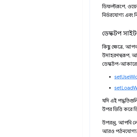
ডিফল্টরূপে, ওয়
নির্ভরযোগ্য এবং ন
ডেস্কটপ সাইটগু
কিছু ক্ষেত্রে, আ
উদাহরণস্বরূপ, আপ
ডেস্কটপ-আকারের 
setUseWid
setLoadW
যদি এই পদ্ধতিগু
উপর ভিত্তি করে ভি
উপরন্তু, আপনি
আরও পঠনযোগ্য ক