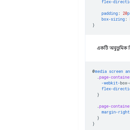
flex-directi
padding
:
20
p
box-sizing
:
}
একটি অনুভূমিক বি
@
media
screen
an
.
page-containe
-webkit-
box-
flex-directi
}
.
page-containe
margin-right
}
}