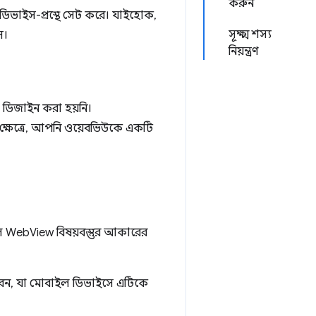
করুন
ডিভাইস-প্রস্থে সেট করে। যাইহোক,
সূক্ষ্ম শস্য
স।
নিয়ন্ত্রণ
য ডিজাইন করা হয়নি।
ই ক্ষেত্রে, আপনি ওয়েবভিউকে একটি
লে WebView বিষয়বস্তুর আকারের
েন, যা মোবাইল ডিভাইসে এটিকে