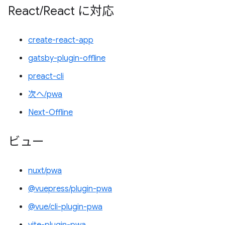
React
/
React に対応
create-react-app
gatsby-plugin-offline
preact-cli
次へ/pwa
Next-Offline
ビュー
nuxt/pwa
@vuepress/plugin-pwa
@vue/cli-plugin-pwa