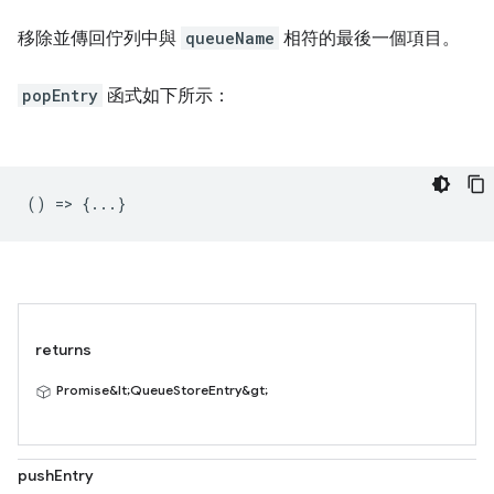
移除並傳回佇列中與
queueName
相符的最後一個項目。
popEntry
函式如下所示：
() => {...}
returns
Promise&lt;QueueStoreEntry&gt;
pushEntry