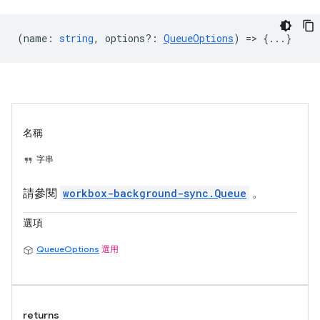
(
name
:
string
,
options?
:
QueueOptions
) => {...}
名稱
字串
請參閱
workbox-background-sync.Queue
。
選項
QueueOptions
選用
returns