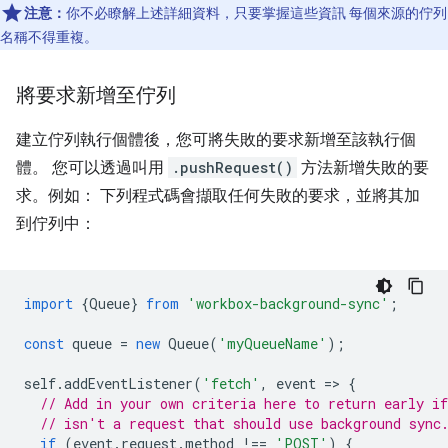
注意：
你不必瞭解上述詳細資料，只要掌握這些資訊 每個來源的佇列
名稱不得重複。
將要求新增至佇列
建立佇列執行個體後，您可將失敗的要求新增至該執行個
體。 您可以透過叫用
.pushRequest()
方法新增失敗的要
求。例如： 下列程式碼會擷取任何失敗的要求，並將其加
到佇列中：
import
{
Queue
}
from
'workbox-background-sync'
;
const
queue
=
new
Queue
(
'myQueueName'
);
self
.
addEventListener
(
'fetch'
,
event
=
>
{
// Add in your own criteria here to return early if
// isn't a request that should use background sync
if
(
event
.
request
.
method
!==
'POST'
)
{