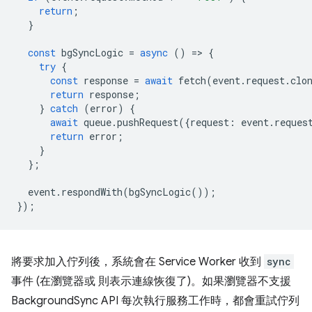
return
;
}
const
bgSyncLogic
=
async
()
=
>
{
try
{
const
response
=
await
fetch
(
event
.
request
.
clo
return
response
;
}
catch
(
error
)
{
await
queue
.
pushRequest
({
request
:
event
.
reques
return
error
;
}
};
event
.
respondWith
(
bgSyncLogic
());
});
將要求加入佇列後，系統會在 Service Worker 收到
sync
事件 (在瀏覽器或 則表示連線恢復了)。如果瀏覽器不支援
BackgroundSync API 每次執行服務工作時，都會重試佇列