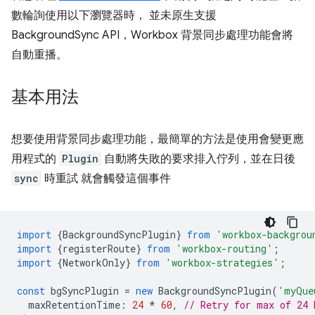
數輪詢使用以下瀏覽器時， 並未原生支援
BackgroundSync API，Workbox 背景同步處理功能會將
自動重播。
基本用法
想要使用背景同步處理功能，最簡單的方法是使用會變更應
用程式的
Plugin
自動將失敗的要求排入佇列，並在日後
sync
時重試 就會觸發這個事件
import
{
BackgroundSyncPlugin
}
from
'workbox-backgrou
import
{
registerRoute
}
from
'workbox-routing'
;
import
{
NetworkOnly
}
from
'workbox-strategies'
;
const
bgSyncPlugin
=
new
BackgroundSyncPlugin
(
'myQue
maxRetentionTime
:
24
*
60
,
// Retry for max of 24 