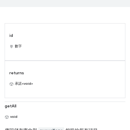
id
數字
returns
承諾<void>
getAll
void