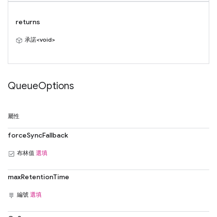
returns
承諾<void>
Queue
Options
屬性
forceSyncFallback
布林值
選填
maxRetentionTime
編號
選填