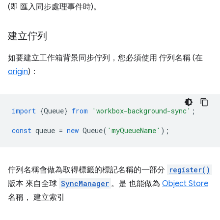
(即 匯入同步處理事件時)。
建立佇列
如要建立工作箱背景同步佇列，您必須使用 佇列名稱 (在
origin
)：
import
{
Queue
}
from
'workbox-background-sync'
;
const
queue
=
new
Queue
(
'myQueueName'
);
佇列名稱會做為取得標籤的標記名稱的一部分
register()
版本 來自全球
SyncManager
。是 也能做為
Object Store
名稱， 建立索引