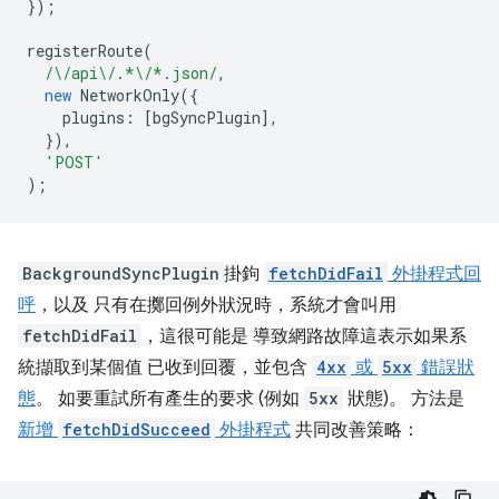
});
registerRoute
(
/\/api\/.*\/*.json/
,
new
NetworkOnly
({
plugins
:
[
bgSyncPlugin
],
}),
'POST'
);
BackgroundSyncPlugin
掛鉤
fetchDidFail
外掛程式回
呼
，以及 只有在擲回例外狀況時，系統才會叫用
fetchDidFail
，這很可能是 導致網路故障這表示如果系
統擷取到某個值 已收到回覆，並包含
4xx
或
5xx
錯誤狀
態
。 如要重試所有產生的要求 (例如
5xx
狀態)。 方法是
新增
fetchDidSucceed
外掛程式
共同改善策略：