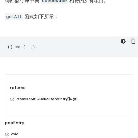
傳回儲存庫中與
queueName
相符的所有項目。
getAll
函式如下所示：
() => {...}
returns
Promise&lt;QueueStoreEntry[]&gt;
popEntry
void