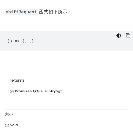
shiftRequest
函式如下所示：
() => {...}
returns
Promise&lt;QueueEntry&gt;
大小
void