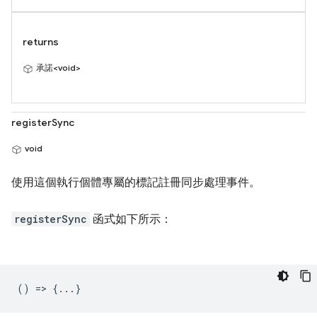
returns
承諾<void>
registerSync
void
使用這個執行個體專屬的標記註冊同步處理事件。
registerSync
函式如下所示：
() => {...}