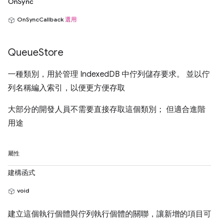
OnSync
OnSyncCallback
選用
Queue
Store
一種類別，用於管理 IndexedDB 中佇列儲存要求。 並以佇
列名稱編入索引，以便更方便存取
大部分的開發人員不需要直接存取這個類別； 但適合進階
用途
屬性
建構函式
void
建立這個執行個體與佇列執行個體的關聯，讓新增的項目可