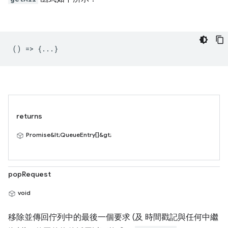
() => {...}
returns
Promise&lt;QueueEntry[]&gt;
popRequest
void
移除並傳回佇列中的最後一個要求 (及 時間戳記與任何中繼